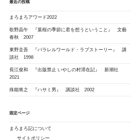
最近の投稿
まろまろアワード2022
歌野晶午 『葉桜の季節に君を想うということ』 文藝
春秋 2007
東野圭吾 『パラレルワールド・ラブストーリー』 講
談社 1998
長江俊和 『出版禁止 いやしの村滞在記』 新潮社
2021
殊能将之 『ハサミ男』 講談社 2002
固定ページ
まろまろ記について
サイトポリシー