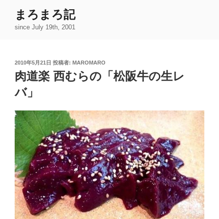
コ
まろまろ記
ン
since July 19th, 2001
テ
ン
ツ
投
2010年5月21日
投稿者:
MAROMARO
へ
稿
肉道楽 西むらの「松阪牛の生レ
ス
日:
キ
バ」
ッ
プ