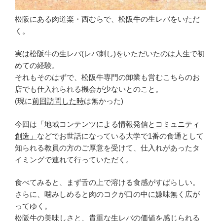
松阪にある肉道楽・西むらで、松阪牛の生レバをいただ
く。
実は松阪牛の生レバ(レバ刺し)をいただいたのは人生で初
めての経験。
それもそのはずで、松阪牛専門の卸業も営むこちらのお
店でも仕入れられる機会が少ないとのこと。
(現に
前回訪問した時
は無かった)
今回は
「地域コンテンツによる情報発信とコミュニティ
創造」
などでお世話になっている大学で1番の食通として
知られる教員の方のご厚意を受けて、仕入れがあったタ
イミングで連れて行っていただく。
食べてみると、まず舌の上で溶ける食感がすばらしい。
さらに、噛みしめると肉のコクが口の中に嫌味無く広が
ってゆく。
松阪牛の美味しさと、貴重な生レバの価値を感じられる