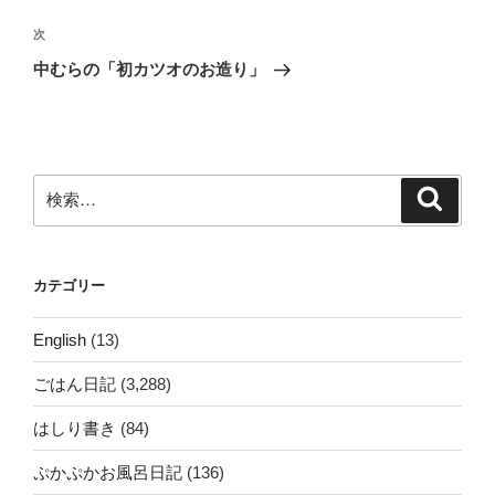
ナ
投
ビ
稿
次
次
ゲ
の
中むらの「初カツオのお造り」
投
ー
稿
シ
ョ
ン
検
検
索
索:
カテゴリー
English
(13)
ごはん日記
(3,288)
はしり書き
(84)
ぷかぷかお風呂日記
(136)