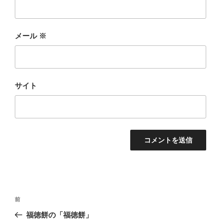
メール
※
サイト
投
前
前
稿
の
福徳餅の「福徳餅」