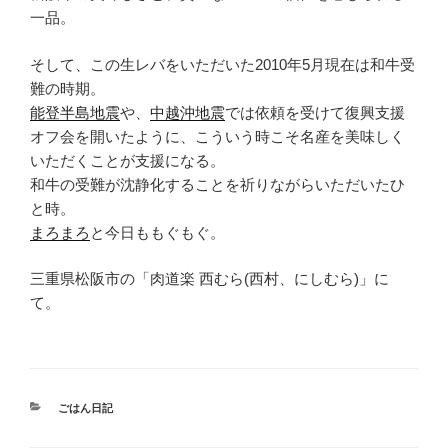
一品。
そして、この生レバをいただいた2010年5月現在は和牛受
難の時期。
能登半島地震
や、
中越沖地震
では依頼を受けて復興支援
オフ会を開いたように、こういう時こそ名産を美味しく
いただくことが支援になる。
和牛の受難が沈静化することを祈りながらいただいたひ
と時。
まろまろ
と今日ももぐもぐ。
三重県松阪市の「肉道楽 西むら(西村、にしむら)」に
て。
カ
ごはん日記
テ
ゴ