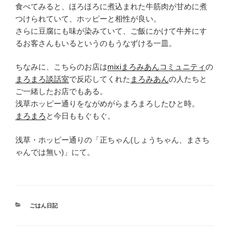
食べてみると、ほろほろに煮込まれた牛筋肉が甘めに煮
つけられていて、ホッピーと相性が良い。
さらに豆腐にも味が染みていて、ご飯にかけて牛丼にす
るお客さんもいるというのもうなずける一皿。
ちなみに、こちらのお店は
mixiまろみあんコミュニティ
の
まろまろ談話室
で反応してくれた
まろみあん
の人たちと
ご一緒したお店でもある。
浅草ホッピー通りをながめがらまろまろしたひと時。
まろまろ
と今日ももぐもぐ。
浅草・ホッピー通りの「正ちゃん(しょうちゃん、まさち
ゃんでは無い)」にて。
カ
ごはん日記
テ
ゴ