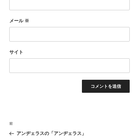
メール
※
サイト
投
前
前
稿
の
アンヂェラスの「アンヂェラス」
ナ
投