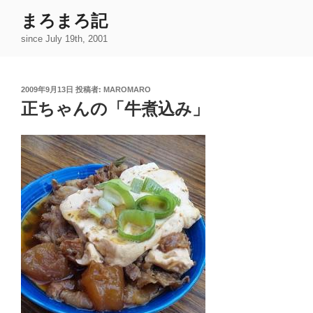
コ
まろまろ記
ン
since July 19th, 2001
テ
ン
ツ
投
2009年9月13日
投稿者:
MAROMARO
へ
稿
正ちゃんの「牛煮込み」
ス
日:
キ
ッ
プ