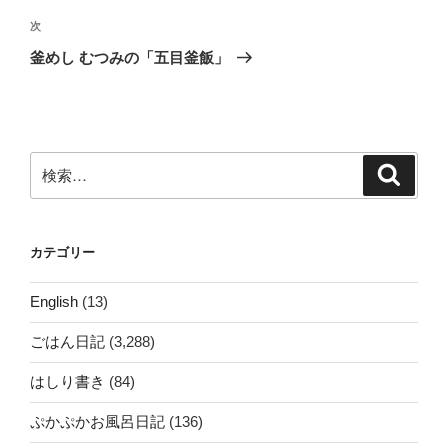
ビ
稿
次
次
ゲ
の
釜めし むつみの「五目釜飯」
投
ー
稿
シ
ョ
ン
検
検
索
索:
カテゴリー
English
(13)
ごはん日記
(3,288)
はしり書き
(84)
ぷかぷかお風呂日記
(136)