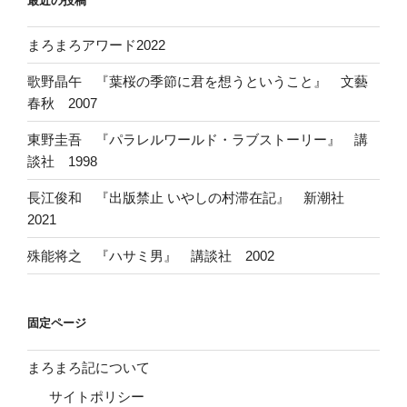
最近の投稿
まろまろアワード2022
歌野晶午 『葉桜の季節に君を想うということ』 文藝
春秋 2007
東野圭吾 『パラレルワールド・ラブストーリー』 講
談社 1998
長江俊和 『出版禁止 いやしの村滞在記』 新潮社
2021
殊能将之 『ハサミ男』 講談社 2002
固定ページ
まろまろ記について
サイトポリシー