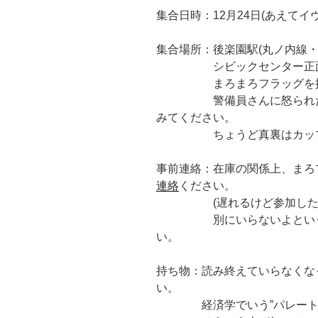
集合日時：12月24日(あえてイヴ
集合場所：後楽園駅(丸ノ内線・
シビックセンター正面出口
まろまろフラッグを掲
警備員さんに怒られたらす
みてください。
ちょうど真裏はカップ
事前連絡：在庫の関係上、まろ
連絡
ください。
(遅れるけど参加したいと
別にいらないよという人
い。
持ち物：読み終えていらなくな
い。
経済学でいう”パレート最