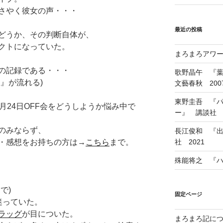
さやく彼女の声・・・
最近の投稿
かどうか、その判断自体が、
クトになっていた。
まろまろアワード
の記録である・・・
歌野晶午 『
』が流れる)
文藝春秋 200
東野圭吾 『
月24日OFF会をどうしようか悩み中で
ー』 講談社 1
のみならず、
長江俊和 『出
・感想をお持ちの方は→
こちら
まで。
社 2021
殊能将之 『ハ
で)
固定ページ
迷っていた。
ラッグ
が目についた。
まろまろ記に