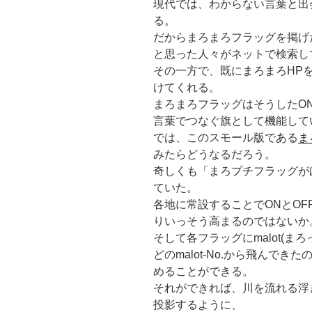
現代では、わからない言葉と出
る。
だからまろまろフラッグを掲げ
と思った人々がネットで検索し
その一方で、既にまろまろHP
けてくれる。
まろまろフラッグはそうしたON-L
言葉でつなぐ旗として機能して
では、このスモール版である
ま
みたらどうなるだろう。
奇しくも「まろプチフラッグが
ていた。
各地に常設することでONとOFF
りいっそう高まるのではないか
そして各フラッグにmalot(まろ
どのmalot-No.から飛んで
めることができる。
それができれば、川を流れる浮
投影するように、