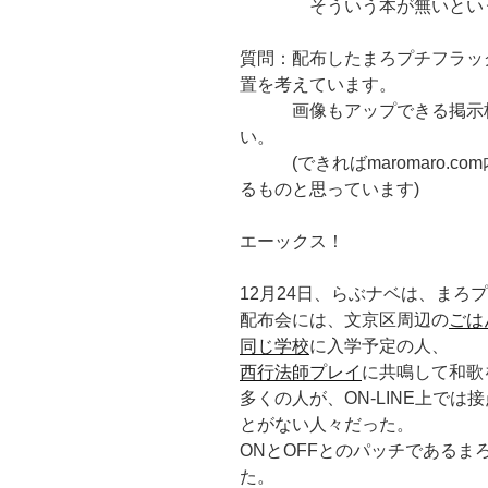
そういう本が無いという人
質問：配布したまろプチフラッ
置を考えています。
画像もアップできる掲示板
い。
(できればmaromaro.c
るものと思っています)
エーックス！
12月24日、らぶナベは、まろ
配布会には、文京区周辺の
ごは
同じ学校
に入学予定の人、
西行法師プレイ
に共鳴して和歌
多くの人が、ON-LINE上では接
とがない人々だった。
ONとOFFとのパッチである
た。