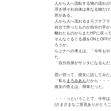
人から人へ流転する物の流れが
浮き球それ自体は単なる物だけ
所がある。
人から人へ流れるまろプチフラ
自分で作ったものが自分の手か
離れたものからまたHPに戻っ
そんなぐるぐる感をONとOF
ろうか。
らぶナベの考えは、「今年もや
た。
「自分自身がサンタになるんだ
思い切って、彼女に話してみた
「私も
まろみあん
だから・・・
彼女の答えは、簡単だった。
・・・っということで、今年は
(さまざまなご意見ありがとうご