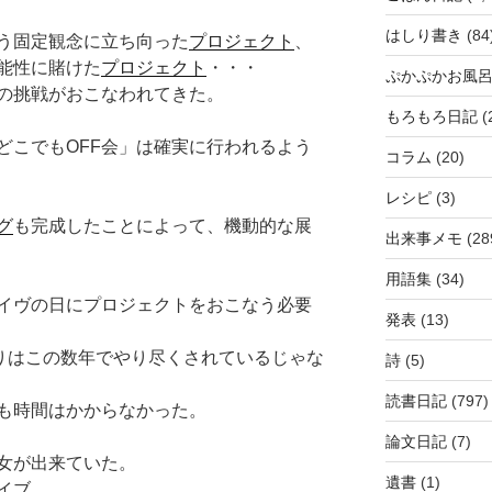
はしり書き
(84
う固定観念に立ち向った
プロジェクト
、
ぐ可能性に賭けた
プロジェクト
・・・
ぷかぷかお風
の挑戦がおこなわれてきた。
もろもろ日記
(
どこでもOFF会」は確実に行われるよう
コラム
(20)
レシピ
(3)
グ
も完成したことによって、機動的な展
出来事メモ
(28
用語集
(34)
イヴの日にプロジェクトをおこなう必要
発表
(13)
りはこの数年でやり尽くされているじゃな
詩
(5)
読書日記
(797)
も時間はかからなかった。
論文日記
(7)
女が出来ていた。
遺書
(1)
イブ。