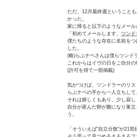
ただ、12月最終週ということ
かった。
家に帰ると以下のようなメール
「初めてメールします、
ツンド
僕たちのような存在に名前をつ
した。
(略)らぶナベさんは僕らツン
これからはイヴの日をご自分の
(許可を得て一部掲載)
気がつけば、ツンドラーのリス
らぶナベの手から一人立ちして
それは嬉しくもあり、少し寂し
自分が産んだ卵が雛になり巣立
う。
「そういえば”自立分散”が21
そう思って見つめるまろまろフラッ