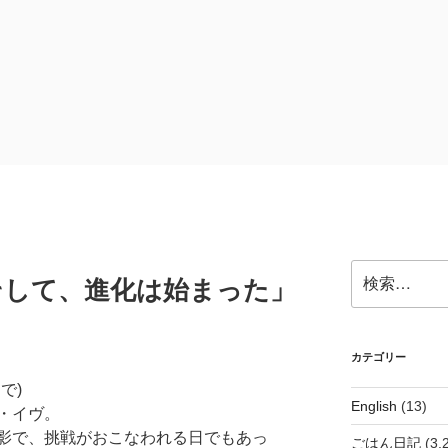
検
そして、進化は始まった」
索:
カテゴリー
で)
English
(13)
・イヴ。
影で、挑戦がおこなわれる日でもあっ
ごはん日記
(3,