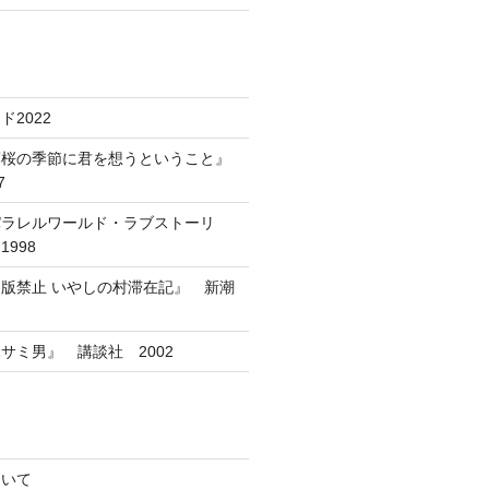
2022
葉桜の季節に君を想うということ』
7
パラレルワールド・ラブストーリ
998
版禁止 いやしの村滞在記』 新潮
サミ男』 講談社 2002
ついて