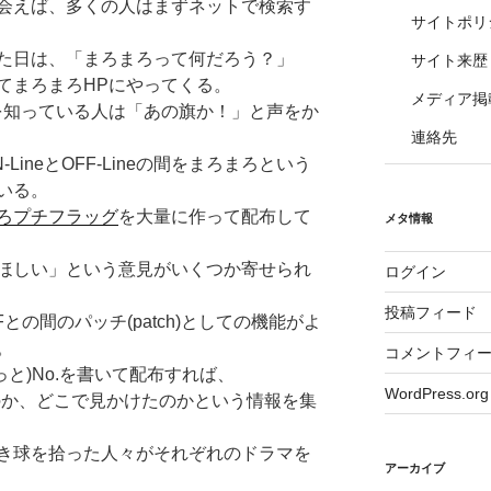
会えば、多くの人はまずネットで検索す
サイトポリ
た日は、「まろまろって何だろう？」
サイト来歴
てまろまろHPにやってくる。
メディア掲
を知っている人は「あの旗か！」と声をか
連絡先
ineとOFF-Lineの間をまろまろという
いる。
ろプチフラッグ
を大量に作って配布して
メタ情報
ほしい」という意見がいくつか寄せられ
ログイン
投稿フィード
との間のパッチ(patch)としての機能がよ
。
コメントフィ
っと)No.を書いて配布すれば、
WordPress.org
きたのか、どこで見かけたのかという情報を集
き球を拾った人々がそれぞれのドラマを
アーカイブ