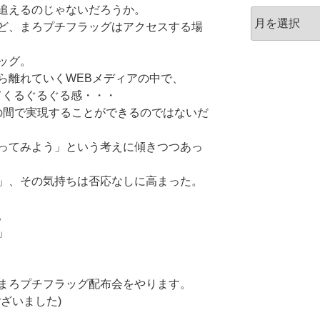
追えるのじゃないだろうか。
ア
ど、まろプチフラッグはアクセスする場
ー
カ
ッグ。
イ
ブ
ら離れていくWEBメディアの中で、
てくるぐるぐる感・・・
Fの間で実現することができるのではないだ
ってみよう」という考えに傾きつつあっ
」、その気持ちは否応なしに高まった。
。
」
まろプチフラッグ配布会をやります。
ざいました)