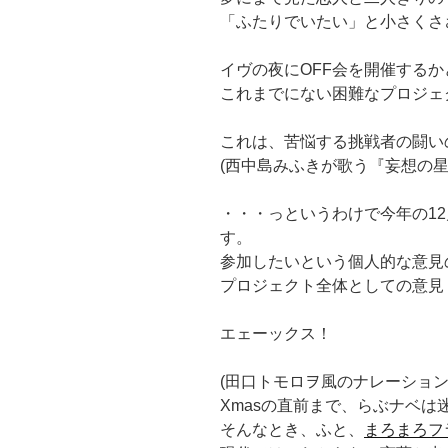
「ふたりでいたい」と小さくさ
イヴの夜にOFF会を開催する
これまでにない困難なプロジェ
これは、苦悩する挑戦者の闘い
(西中島みふきが歌う『妄想の星
・・・っというわけで今年の12
す。
参加したいという個人的な意見
プロジェクト全体としての意見
エェーックス！
(田口トモロヲ風のナレーション
Xmasの直前まで、らぶナベは
そんなとき、ふと、
まろまろフ