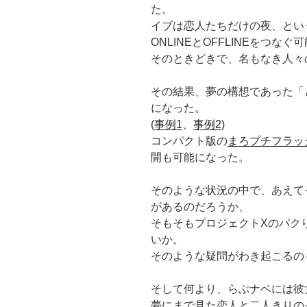
た。
イブは恋人たちだけの夜、とい
ONLINEとOFFLINEをつな
そのときどきで、名もなき人々
その結果、夢の構想であった「
になった。
(
事例1
、
事例2
)
コンパクト版の
まろプチフラッ
開も可能になった。
そのような状況の中で、あえて
があるのだろうか、
そもそもプロジェクトXのパク
いか。
そのような疑問がわき起こるの
そして何より、らぶナベには彼
夢にまで見た恋人と二人きりの