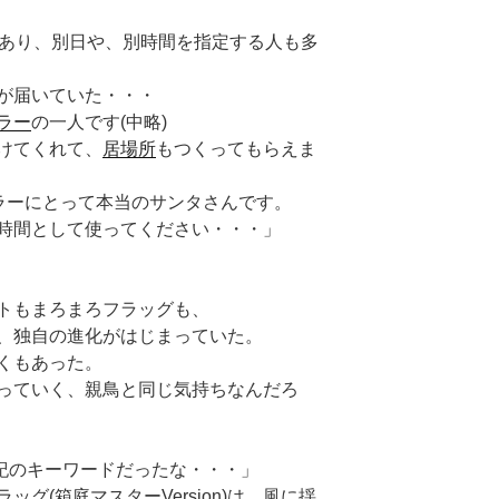
もあり、別日や、別時間を指定する人も多
が届いていた・・・
ラー
の一人です(中略)
けてくれて、
居場所
もつくってもらえま
ドラーにとって本当のサンタさんです。
時間として使ってください・・・」
トもまろまろフラッグも、
、独自の進化がはじまっていた。
くもあった。
っていく、親鳥と同じ気持ちなんだろ
世紀のキーワードだったな・・・」
グ(箱庭マスターVersion)は、風に揺