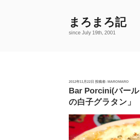
コ
ン
テ
まろまろ記
ン
since July 19th, 2001
ツ
へ
ス
キ
ッ
プ
投
2012年11月22日
投稿者:
MAROMARO
稿
Bar Porcini
日:
の白子グラタン」