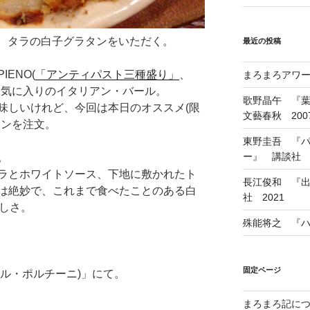
niで、タラの白子グラタンをいただく。
最近の投稿
ENO(
「アンティパスト三種盛り」
、
まろまろアワード
お気に入りのイタリアン・バール。
歌野晶午 『
味しいけれど、今回は本日のオススメ(限
文藝春秋 200
タンを注文。
東野圭吾 『
ー』 講談社 1
。
ラとホワイトソース、下地に敷かれたト
長江俊和 『出
は絶妙で、これまで食べたことのある白
社 2021
味しさ。
殊能将之 『ハ
固定ページ
(バール・ポルチーニ)」にて。
まろまろ記に