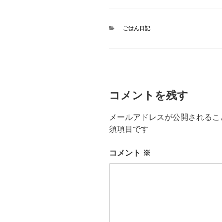
カ
ごはん日記
テ
ゴ
リ
ー
コメントを残す
メールアドレスが公開されるこ
須項目です
コメント
※