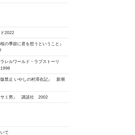
2022
葉桜の季節に君を想うということ』
7
パラレルワールド・ラブストーリ
998
版禁止 いやしの村滞在記』 新潮
サミ男』 講談社 2002
ついて