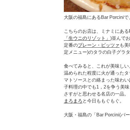
大阪の福島にあるBar Porci
こちらのお店は、ミナミにあるPI
「生ウニのリゾット」
)並んで
定番の
プレーン・ピッツァ
も美
定メニュー)のタラの白子グラ
食べてみると、これが美味しい
温められた程度に火が通ったタ
マトソースとの絡まった味わい
子料理の中でも1，2を争う美
さすがと思わせる名店の一品。
まろまろ
と今日ももぐもぐ。
大阪・福島の「Bar Porcini