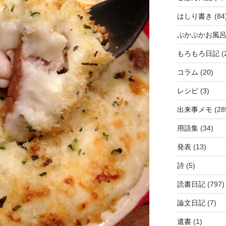
はしり書き
(84
ぷかぷかお風
もろもろ日記
(
コラム
(20)
レシピ
(3)
出来事メモ
(28
用語集
(34)
発表
(13)
詩
(5)
読書日記
(797)
論文日記
(7)
遺書
(1)