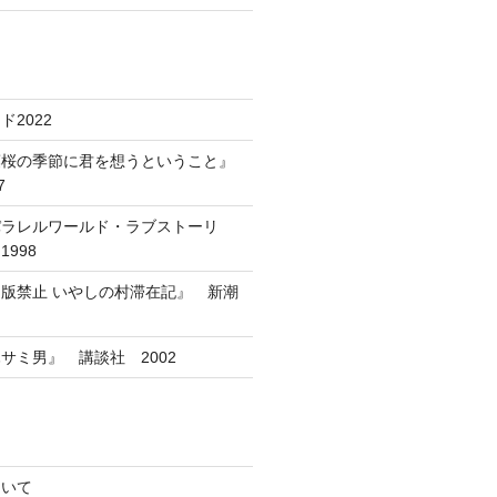
2022
葉桜の季節に君を想うということ』
7
パラレルワールド・ラブストーリ
998
版禁止 いやしの村滞在記』 新潮
サミ男』 講談社 2002
ついて