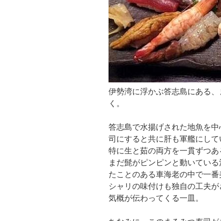
伊勢湾に浮かぶ答志島にある、
く。
答志島で水揚げされた地魚を中
司にすると共に肝も軍艦にして
特に生と茹の両方を一貫ずつあ
まだ髭がピンピンと動いている
たことのある車海老の中で一番
シャリの味付けも独自の工夫が
気概が伝わってくる一皿。