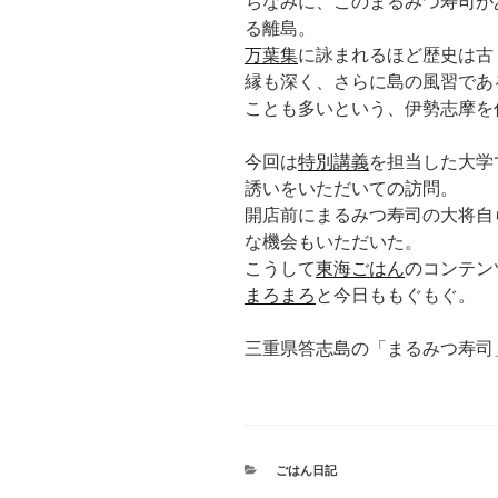
ちなみに、このまるみつ寿司が
る離島。
万葉集
に詠まれるほど歴史は古
縁も深く、さらに島の風習であ
ことも多いという、伊勢志摩を
今回は
特別講義
を担当した大学
誘いをいただいての訪問。
開店前にまるみつ寿司の大将自
な機会もいただいた。
こうして
東海ごはん
のコンテン
まろまろ
と今日ももぐもぐ。
三重県答志島の「まるみつ寿司
カ
ごはん日記
テ