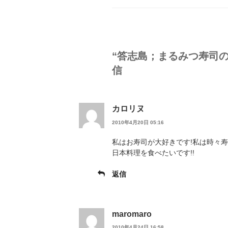
ゴ
リ
ー
“答志島；まるみつ寿司の
信
カロリヌ
2010年4月20日 05:16
私はお寿司が大好きです!私は時々
日本料理を食べたいです!!
返信
maromaro
2010年4月24日 16:58