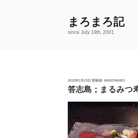
コ
ン
テ
まろまろ記
ン
since July 19th, 2001
ツ
へ
ス
キ
ッ
プ
投
2010年2月23日
投稿者:
MAROMARO
稿
答志島；まるみつ
日: