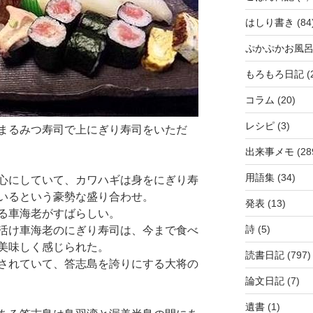
はしり書き
(84
ぷかぷかお風
もろもろ日記
(
コラム
(20)
レシピ
(3)
まるみつ寿司で上にぎり寿司をいただ
出来事メモ
(28
用語集
(34)
心にしていて、カワハギは身をにぎり寿
いるという豪勢な盛り合わせ。
発表
(13)
る車海老がすばらしい。
詩
(5)
活け車海老のにぎり寿司は、今まで食べ
美味しく感じられた。
読書日記
(797)
されていて、答志島を誇りにする大将の
論文日記
(7)
遺書
(1)