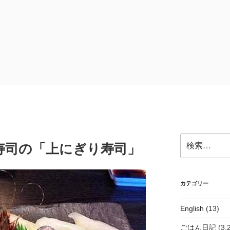
検
寿司の「上にぎり寿司」
索:
カテゴリー
English
(13)
ごはん日記
(3,