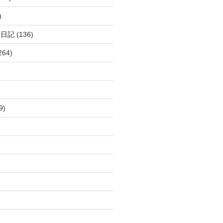
)
呂日記
(136)
264)
9)