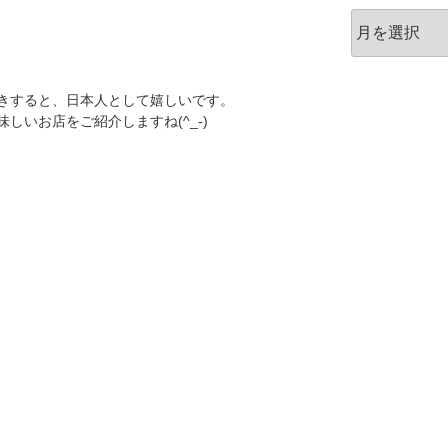
ア
ー
カ
イ
きすると、日本人として嬉しいです。
ブ
しいお店をご紹介しますね(^_-)