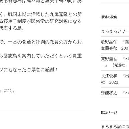
ある答志島は鳥羽湾と渥美半島の間にあ
く、戦国末期に活躍した九鬼嘉隆との所
最近の投稿
る寝屋子制度が民俗学の研究対象になる
代表する島。
まろまろアワード
で、一番の食通と評判の教員の方からお
歌野晶午 『
文藝春秋 200
ら答志島を案内していただくという貴重
東野圭吾 『
ー』 講談社 1
ツにもなったご厚意に感謝！
長江俊和 『出
社 2021
」にて。
殊能将之 『ハ
固定ページ
まろまろ記に