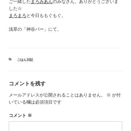
ご一緒した
まろみあん
のみなさん、ありがとうございま
した☆
まろまろ
と今日ももぐもぐ。
浅草の「神谷バー」にて。
カ
ごはん日記
テ
ゴ
リ
ー
コメントを残す
メールアドレスが公開されることはありません。
※
が付
いている欄は必須項目です
コメント
※