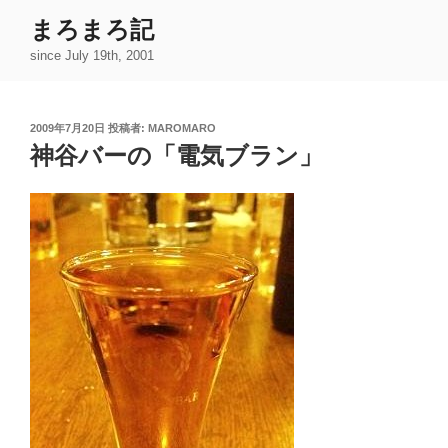
コ
まろまろ記
ン
since July 19th, 2001
テ
ン
ツ
投
2009年7月20日
投稿者:
MAROMARO
へ
稿
神谷バーの「電気ブラン」
ス
日:
キ
ッ
プ