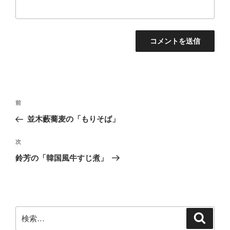
投
前
前
稿
の
並木藪蕎麦の「もりそば」
ナ
投
ビ
稿
次
次
ゲ
の
鈴芳の「韓国風牛すじ煮」
投
ー
稿
シ
ョ
ン
検
検
索
索: