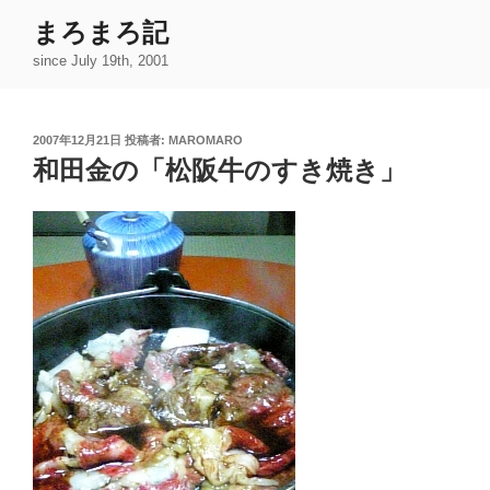
コ
まろまろ記
ン
since July 19th, 2001
テ
ン
ツ
投
2007年12月21日
投稿者:
MAROMARO
へ
稿
和田金の「松阪牛のすき焼き」
ス
日:
キ
ッ
プ