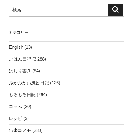
ン
検
検
索
索:
カテゴリー
English
(13)
ごはん日記
(3,288)
はしり書き
(84)
ぷかぷかお風呂日記
(136)
もろもろ日記
(264)
コラム
(20)
レシピ
(3)
出来事メモ
(289)