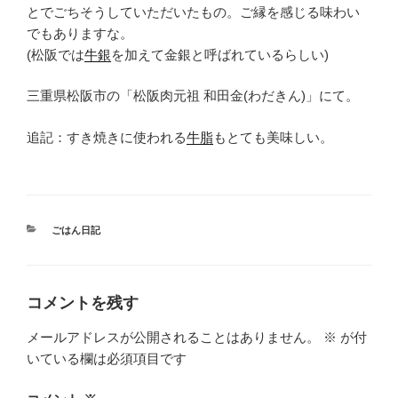
とでごちそうしていただいたもの。ご縁を感じる味わい
でもありますな。
(松阪では
牛銀
を加えて金銀と呼ばれているらしい)
三重県松阪市の「松阪肉元祖 和田金(わだきん)」にて。
追記：すき焼きに使われる
牛脂
もとても美味しい。
カ
ごはん日記
テ
ゴ
リ
ー
コメントを残す
メールアドレスが公開されることはありません。
※
が付
いている欄は必須項目です