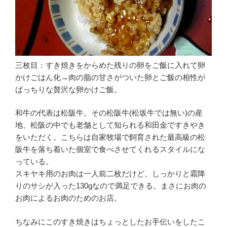
三枚目：すき焼きをからめた残りの卵をご飯に入れて卵
かけごはん化→肉の脂の甘さがついた卵とご飯の相性が
ばっちりな贅沢な卵かけご飯。
和牛の代表は松阪牛。その松阪牛(松坂牛では無い)の産
地、松阪の中でも老舗として知られる和田金ですきやき
をいただく。こちらは自家牧場で飼育された最高級の松
阪牛を落ち着いた個室で食べさせてくれるスタイルにな
っている。
スキヤキ用のお肉は一人前二枚だけど、しっかりと霜降
りのサシが入った130gなので満足できる。まさにお肉の
お肉によるお肉のためのお店。
ちなみにこのすき焼きはちょっとしたお手伝いをしたこ