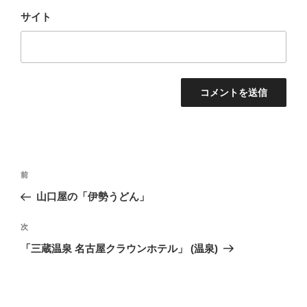
サイト
投
前
前
稿
の
山口屋の「伊勢うどん」
ナ
投
ビ
稿
次
次
ゲ
の
「三蔵温泉 名古屋クラウンホテル」 (温泉)
投
ー
稿
シ
ョ