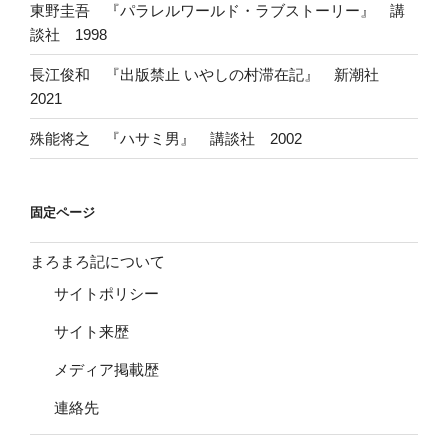
東野圭吾 『パラレルワールド・ラブストーリー』 講
談社 1998
長江俊和 『出版禁止 いやしの村滞在記』 新潮社
2021
殊能将之 『ハサミ男』 講談社 2002
固定ページ
まろまろ記について
サイトポリシー
サイト来歴
メディア掲載歴
連絡先