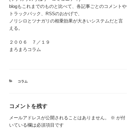
blogもこれまでのものと比べて、各記事ごとのコメントや
トラックバック、RSSのおかげで、
ノリシロとツナガリの相乗効果が大きいシステムだと言
える。
２００６ ７／１９
まろまろコラム
カ
コラム
テ
ゴ
リ
ー
コメントを残す
メールアドレスが公開されることはありません。
※
が付
いている欄は必須項目です