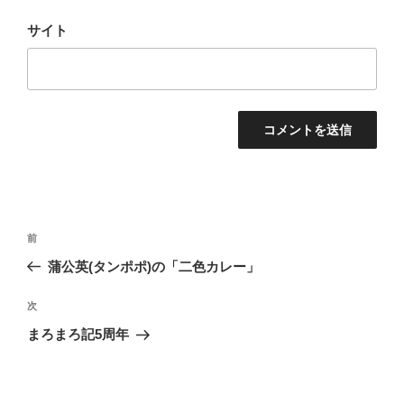
サイト
投
前
前
稿
の
蒲公英(タンポポ)の「二色カレー」
ナ
投
ビ
稿
次
次
ゲ
の
まろまろ記5周年
投
ー
稿
シ