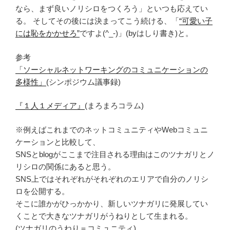
なら、まず良いノリシロをつくろう」といつも応えてい
る。 そしてその後には決まってこう続ける、「
“可愛い子
には恥をかかせろ”
ですよ(^_-)」(byはしり書き)と。
参考
「ソーシャルネットワーキングのコミュニケーションの
多様性」
(シンポジウム議事録)
『１人１メディア』
(まろまろコラム)
※例えばこれまでのネットコミュニティやWebコミュニ
ケーションと比較して、
SNSとblogがここまで注目される理由はこのツナガリとノ
リシロの関係にあると思う。
SNS上ではそれぞれがそれぞれのエリアで自分のノリシ
ロを公開する。
そこに誰かがひっかかり、新しいツナガリに発展してい
くことで大きなツナガリがうねりとして生まれる。
(ツナガリのうねり＝コミュニティ)