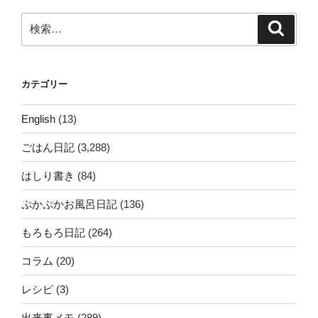
ョ
ン
検
検
索
索:
カテゴリー
English
(13)
ごはん日記
(3,288)
はしり書き
(84)
ぷかぷかお風呂日記
(136)
もろもろ日記
(264)
コラム
(20)
レシピ
(3)
出来事メモ
(289)