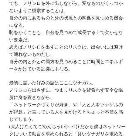
でも、ノリシロを外に出しながら、変なものがくっつか
ないように模索することは、
自分の内にあるものと外の状況との関係を見つめる機会
になる。
恥をかくことも、自分を見つめて成長する上で欠かせな
い要素だ。
思えばノリシロを出すことのリスクは、出会いには避け
て通れないものだし、
自分の内と外との両方を見つめることに時間とエネルギ
ーをかけている証拠にもなる。
最初に書いた好みの話はここにツナガル。
ノリシロを出さずに、つまりリスクを背負わず安全な場
所に身を置きながら、
「ネットワークづくりが好き」や「人と人をツナゲルの
が得意」と言っている人を見かけるとちょっと不信を感
じてしまう。
(大人げなくてごめんちゃい(>_< )) だから僕はネットワー
クについて助言を求められると「良いツナガリを求める