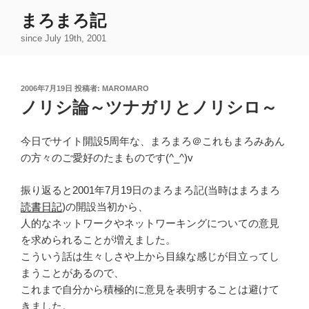
コ
まろまろ記
ン
since July 19th, 2001
テ
ン
ツ
投
2006年7月19日
投稿者:
MAROMARO
へ
稿
ノリシ論～ツナガリとノリシロ～
ス
日:
キ
ッ
今日でサイト開設5周年な、まろまろ＠これもまろみあん
プ
の方々のご愛好のたまものです(^_^)v
振り返ると2001年7月19日のまろまろ記(当時はまろまろ
読書日記
)の開設当初から、
人的なネットワークやネットワーキングについての意見
を求められることが増えました。
こういう話は生々しさや上から目線な感じが目立ってし
まうことがあるので、
これまで自分から積極的に意見を表明することは避けて
きました。