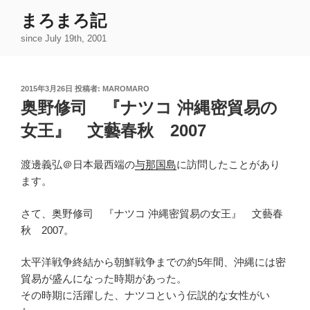
コ
まろまろ記
ン
since July 19th, 2001
テ
ン
ツ
投
2015年3月26日
投稿者:
MAROMARO
へ
稿
奥野修司 『ナツコ 沖縄密貿易の
ス
日:
キ
女王』 文藝春秋 2007
ッ
プ
渡邊義弘＠日本最西端の
与那国島
に訪問したことがあり
ます。
さて、奥野修司 『ナツコ 沖縄密貿易の女王』 文藝春
秋 2007。
太平洋戦争終結から朝鮮戦争までの約5年間、沖縄には密
貿易が盛んになった時期があった。
その時期に活躍した、ナツコという伝説的な女性がい