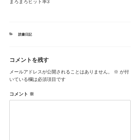
まろまろヒット率3
カ
読書日記
テ
ゴ
リ
ー
コメントを残す
メールアドレスが公開されることはありません。
※
が付
いている欄は必須項目です
コメント
※