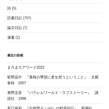
詩
(5)
読書日記
(797)
論文日記
(7)
遺書
(1)
最近の投稿
まろまろアワード2022
歌野晶午 『葉桜の季節に君を想うということ』 文藝
春秋 2007
東野圭吾 『パラレルワールド・ラブストーリー』 講
談社 1998
長江俊和 『出版禁止 いやしの村滞在記』 新潮社