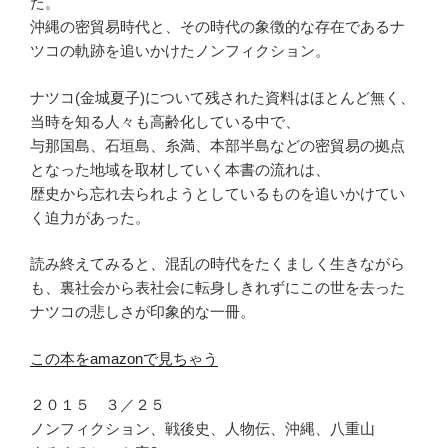
た。
沖縄の密貿易時代と、その時代の象徴的な存在であるナ
ツコの軌跡を追いかけたノンフィクション。
ナツコ(金城夏子)について残された資料はほとんど無く、
当時を知る人々も高齢化している中で、
与那国島、石垣島、糸満、本部半島などの密貿易の拠点
となった地域を取材していく本書の流れは、
歴史から忘れ去られようとしているものを追いかけてい
く迫力があった。
読み終えてみると、混乱の時代をたくましく生きながら
も、裏社会から表社会に転身しきれずにこの世を去った
ナツコの悲しさが印象的な一冊。
この本をamazonで見ちゃう
２０１５ ３／２５
ノンフィクション、戦後史、人物伝、沖縄、八重山