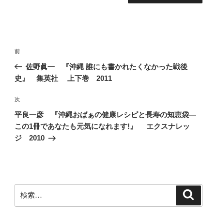
投
前
前
稿
の
佐野眞一 『沖縄 誰にも書かれたくなかった戦後
ナ
投
史』 集英社 上下巻 2011
ビ
稿
ゲ
次
次
の
ー
平良一彦 『沖縄おばぁの健康レシピと長寿の知恵袋―
投
シ
この1冊であなたも元気になれます!』 エクスナレッ
稿
ジ 2010
ョ
ン
検
検
索
索: