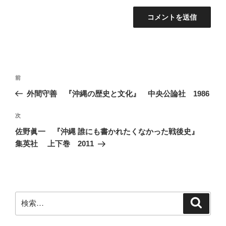
投
前
前
稿
の
外間守善 『沖縄の歴史と文化』 中央公論社 1986
ナ
投
ビ
稿
次
次
ゲ
の
佐野眞一 『沖縄 誰にも書かれたくなかった戦後史』
投
ー
集英社 上下巻 2011
稿
シ
ョ
ン
検
検
索
索: