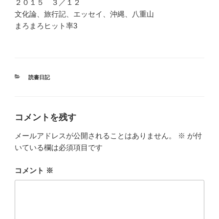
２０１５ ３／１２
文化論、旅行記、エッセイ、沖縄、八重山
まろまろヒット率3
カ
読書日記
テ
ゴ
リ
ー
コメントを残す
メールアドレスが公開されることはありません。
※
が付
いている欄は必須項目です
コメント
※