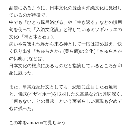
副題にあるように、日本文化の源流を沖縄文化に見出し
ているのが特徴で、
中でも「ひとっ風呂浴びる」や「生き返る」などの慣用
句を使って「入浴文化説」と評しているミソギハラエの
文化(「神と木と石」)。
病いや災害も他界から来る神として一応は讃め迎え、快
く送り出す「ちゅらさか」(美ら瘡)の文化(「ちゅらさか
の伝統」)などは、
日本文化の根底にあるものだと指摘しているところが印
象に残った。
また、単純な紀行文としても、悲歌に注目した石垣島
と、儀式(イザイホー)を取材した久高島などは興味深く、
「何もないことの目眩」という著者らしい表現も含めて
心に残った。
この本をamazonで見ちゃう