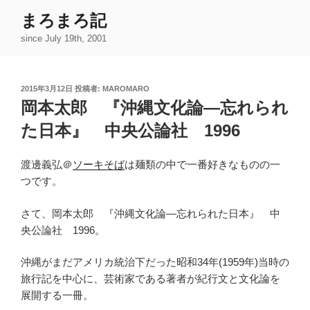
コ
まろまろ記
ン
since July 19th, 2001
テ
ン
ツ
投
2015年3月12日
投稿者:
MAROMARO
へ
稿
岡本太郎 『沖縄文化論―忘れられ
ス
日:
キ
た日本』 中央公論社 1996
ッ
プ
渡邊義弘＠
ソーキそば
は麺類の中で一番好きなものの一
つです。
さて、岡本太郎 『沖縄文化論―忘れられた日本』 中
央公論社 1996。
沖縄がまだアメリカ統治下だった昭和34年(1959年)当時の
旅行記を中心に、芸術家である著者が紀行文と文化論を
展開する一冊。