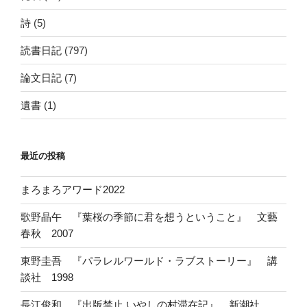
詩
(5)
読書日記
(797)
論文日記
(7)
遺書
(1)
最近の投稿
まろまろアワード2022
歌野晶午 『葉桜の季節に君を想うということ』 文藝
春秋 2007
東野圭吾 『パラレルワールド・ラブストーリー』 講
談社 1998
長江俊和 『出版禁止 いやしの村滞在記』 新潮社