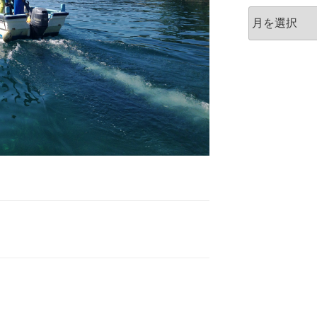
ア
ー
カ
イ
ブ