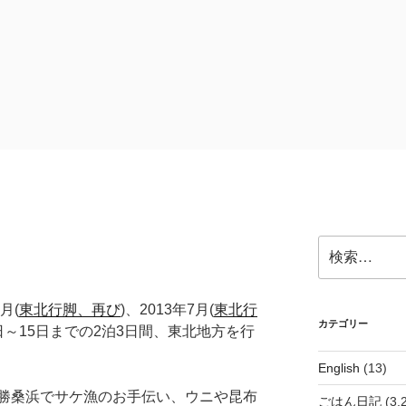
検
索:
4月(
東北行脚、再び
)、2013年7月(
東北行
カテゴリー
3日～15日までの2泊3日間、東北地方を行
English
(13)
勝桑浜でサケ漁のお手伝い、ウニや昆布
ごはん日記
(3,