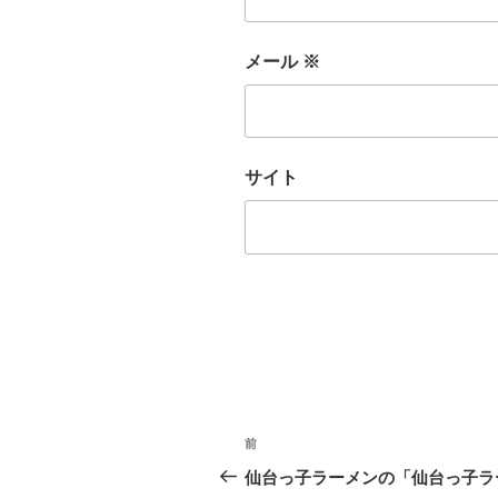
メール
※
サイト
投
前
前
稿
の
仙台っ子ラーメンの「仙台っ子ラ