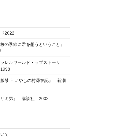
2022
葉桜の季節に君を想うということ』
7
パラレルワールド・ラブストーリ
998
版禁止 いやしの村滞在記』 新潮
サミ男』 講談社 2002
ついて