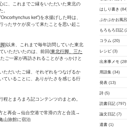
心に、これまでご縁をいただいた東北の
はしり書き
(84
た。
corhynchus ket”)を水揚げした時は、
ぷかぷかお風
行ったサケが戻って来たことを思い起こ
もろもろ日記
(
コラム
(20)
行脚
)以来、これまで毎年訪問していた東北
レシピ
(3)
ていただいたのは、前回(
東北行脚、三た
れたご一家が再訪されることがきっかけと
出来事メモ
(28
いただいたご縁、それぞれをつなげるか
用語集
(34)
いていることに、ありがたさを感じる行
発表
(13)
詩
(5)
行程とまろまろ記コンテンツのまとめ。
読書日記
(797)
の方と再会→仙台空港で常滑の方と合流→
論文日記
(7)
亀山旅館に宿泊
遺書
(1)