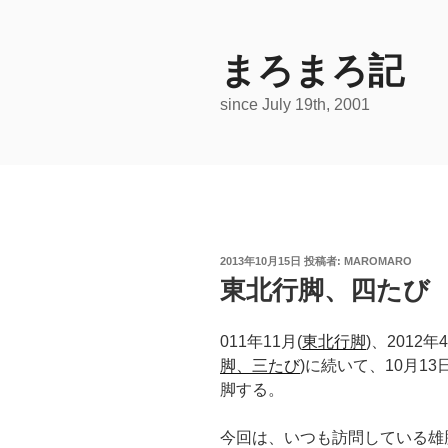
コ
ン
テ
まろまろ記
ン
since July 19th, 2001
ツ
へ
ス
キ
ッ
プ
投
2013年10月15日
投稿者:
MAROMARO
稿
東北行脚、四たび
日:
011年11月(
東北行脚
)、2012年
脚、三たび
)に続いて、10月1
脚する。
今回は、いつも訪問している雄