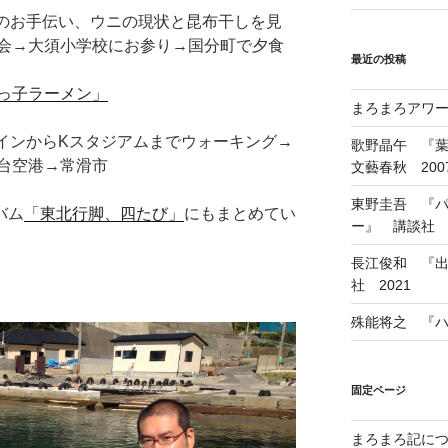
漁のお手伝い、ウニの現状と昆布干しを見
会→大須小学校にお参り→国分町で夕食
最近の投稿
っ子ラーメン」
まろまろアワード
横インからKスタジアムまでウォーキング→
歌野晶午 『
台空港→常滑市
文藝春秋 200
東野圭吾 『
バム
「東北行脚、四たび」
にもまとめてい
ー』 講談社 1
長江俊和 『出
社 2021
殊能将之 『ハ
固定ページ
まろまろ記に