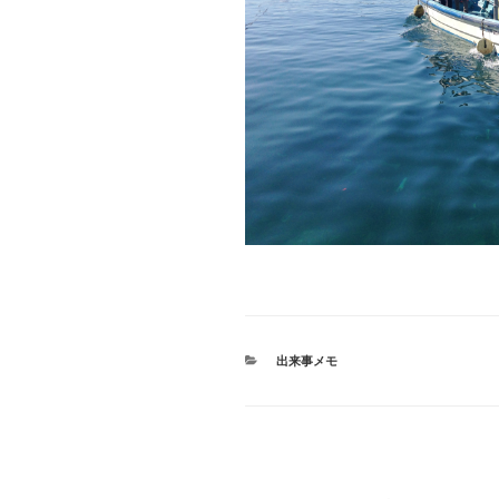
カ
出来事メモ
テ
ゴ
リ
ー