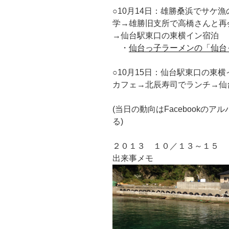
○10月14日：雄勝桑浜でサケ
学→雄勝旧支所で高橋さんと再
→仙台駅東口の東横イン宿泊
・
仙台っ子ラーメンの「仙台
○10月15日：仙台駅東口の東
カフェ→北辰寿司でランチ→仙
(当日の動向はFacebookのアル
る)
２０１３ １０／１３～１５
出来事メモ