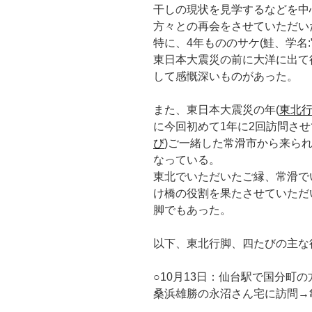
干しの現状を見学するなどを中
方々との再会をさせていただい
特に、4年もののサケ(鮭、学名:”On
東日本大震災の前に大洋に出て
して感慨深いものがあった。
また、東日本大震災の年(
東北
に今回初めて1年に2回訪問させ
び
)ご一緒した常滑市から来ら
なっている。
東北でいただいたご縁、常滑で
け橋の役割を果たさせていただ
脚でもあった。
以下、東北行脚、四たびの主な
○10月13日：仙台駅で国分町
桑浜雄勝の永沼さん宅に訪問→