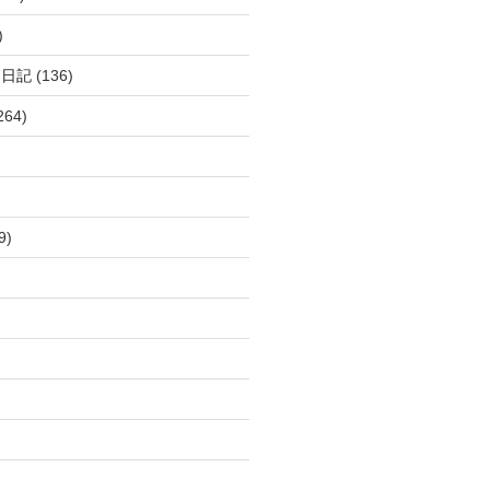
)
呂日記
(136)
264)
9)