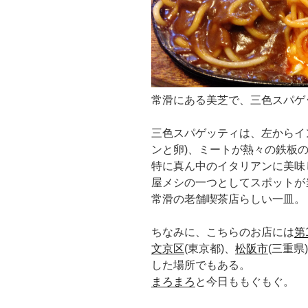
常滑にある美芝で、三色スパゲ
三色スパゲッティは、左からイン
ンと卵)、ミートが熱々の鉄板
特に真ん中のイタリアンに美味
屋メシの一つとしてスポットが
常滑の老舗喫茶店らしい一皿。
ちなみに、こちらのお店には
第
文京区
(東京都)、
松阪市
(三重
した場所でもある。
まろまろ
と今日ももぐもぐ。