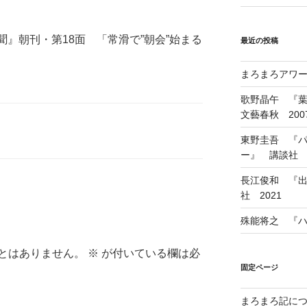
新聞』朝刊・第18面 「常滑で”朝会”始まる
最近の投稿
まろまろアワード
歌野晶午 『
文藝春秋 200
東野圭吾 『
ー』 講談社 1
長江俊和 『出
社 2021
殊能将之 『ハ
とはありません。
※
が付いている欄は必
固定ページ
まろまろ記に