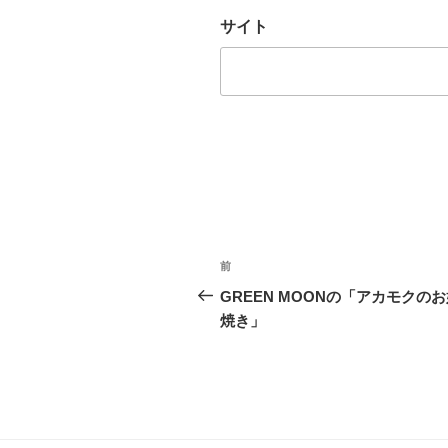
サイト
投
前
前
稿
の
GREEN MOONの「アカモクの
投
焼き」
ナ
稿
ビ
ゲ
ー