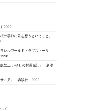
2022
葉桜の季節に君を想うということ』
7
パラレルワールド・ラブストーリ
998
版禁止 いやしの村滞在記』 新潮
サミ男』 講談社 2002
ついて