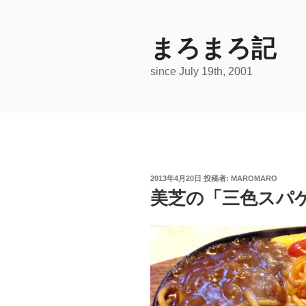
コ
ン
テ
まろまろ記
ン
since July 19th, 2001
ツ
へ
ス
キ
ッ
プ
投
2013年4月20日
投稿者:
MAROMARO
稿
美芝の「三色スパ
日: