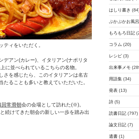
はしり書き
(84
ぷかぷかお風
もろもろ日記
(
コラム
(20)
ッティをいただく。
レシピ
(3)
デアン(カレー)、イタリアン(ナポリタ
の上に並べられているこちらの名物。
出来事メモ
(28
しさを感じたら、このイタリアンは名古
用語集
(34)
当たることも多いと教えていただいた。
発表
(13)
詩
(5)
1回常滑朝
会の会場として訪れた(※)。
県)と続けてきた朝会の新しい一歩を踏み出
読書日記
(797)
論文日記
(7)
遺書
(1)