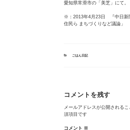
愛知県常滑市の「美芝」にて。
※：2013年4月23日 『中日
住民ら まちづくりなど議論」
カ
ごはん日記
テ
ゴ
リ
ー
コメントを残す
メールアドレスが公開されるこ
須項目です
コメント
※