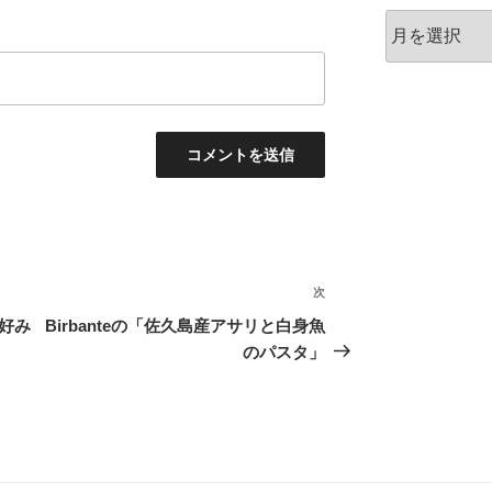
ア
ー
カ
イ
ブ
次
次
の
お好み
Birbanteの「佐久島産アサリと白身魚
投
のパスタ」
稿