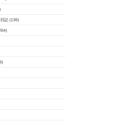
)
呂日記
(136)
264)
9)