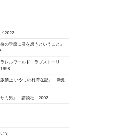
2022
葉桜の季節に君を想うということ』
7
パラレルワールド・ラブストーリ
998
版禁止 いやしの村滞在記』 新潮
サミ男』 講談社 2002
ついて