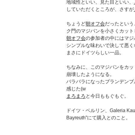
地域性といい、見た目といい、
していただくところが、さすが
ちょうど
朝オフ会
だったという
ク門のマジパンを小さくカット
朝オフ会
の参加者の中にはマジ
シンプルな味わいで決して悪く
まさにドイツらしい一品。
ちなみに、このマジパンをカッ
崩壊したようになる。
バラバラになったブランデンブ
感じた(w
まろまろ
と今日ももぐもぐ。
ドイツ・ベルリン、Galeria Kau
Bayreuth”にて購入とのこと。