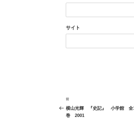
サイト
投
前
前
稿
の
横山光輝 『史記』 小学館 全1
投
巻 2001
ナ
稿
ビ