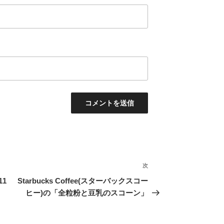
次
次
の
1
Starbucks Coffee(スターバックスコー
投
ヒー)の「全粒粉と豆乳のスコーン」
稿