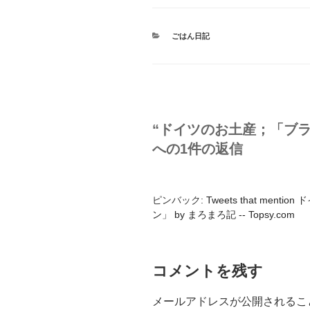
カ
ごはん日記
テ
ゴ
リ
ー
“ドイツのお土産；「ブ
への1件の返信
ピンバック:
Tweets that me
ン」 by まろまろ記 -- Topsy.com
コメントを残す
メールアドレスが公開されるこ