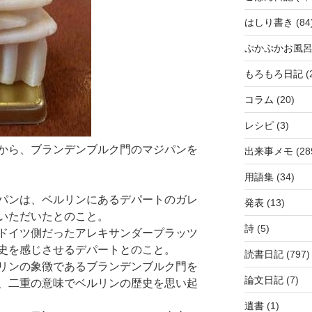
はしり書き
(84
ぷかぷかお風
もろもろ日記
(
コラム
(20)
レシピ
(3)
から、ブランデンブルク門のマジパンを
出来事メモ
(28
用語集
(34)
パンは、ベルリンにあるデパートのガレ
発表
(13)
いただいたとのこと。
詩
(5)
ドイツ側だったアレキサンダープラッツ
史を感じさせるデパートとのこと。
読書日記
(797)
リンの象徴であるブランデンブルク門を
論文日記
(7)
、二重の意味でベルリンの歴史を思い起
遺書
(1)