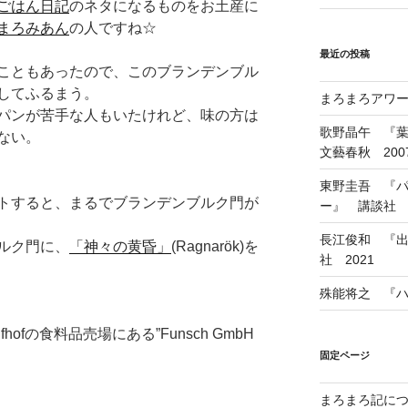
ごはん日記
のネタになるものをお土産に
まろみあん
の人ですね☆
最近の投稿
こともあったので、このブランデンブル
してふるまう。
まろまろアワード
パンが苦手な人もいたけれど、味の方は
歌野晶午 『
ない。
文藝春秋 200
東野圭吾 『
トすると、まるでブランデンブルク門が
ー』 講談社 1
長江俊和 『出
ルク門に、
「神々の黄昏」
(Ragnarök)を
社 2021
殊能将之 『ハ
fhofの食料品売場にある”Funsch GmbH
固定ページ
まろまろ記に