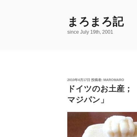
コ
ン
テ
まろまろ記
ン
since July 19th, 2001
ツ
へ
ス
キ
ッ
プ
投
2010年4月17日
投稿者:
MAROMARO
稿
ドイツのお土産；
日:
マジパン」