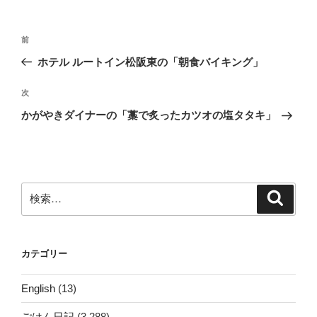
投
前
前
稿
の
ホテル ルートイン松阪東の「朝食バイキング」
ナ
投
ビ
稿
次
次
ゲ
の
かがやきダイナーの「藁で炙ったカツオの塩タタキ」
投
ー
稿
シ
ョ
ン
検
検
索
索:
カテゴリー
English
(13)
ごはん日記
(3,288)