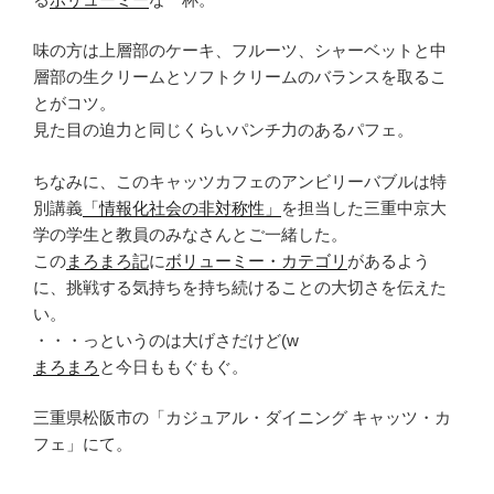
味の方は上層部のケーキ、フルーツ、シャーベットと中
層部の生クリームとソフトクリームのバランスを取るこ
とがコツ。
見た目の迫力と同じくらいパンチ力のあるパフェ。
ちなみに、このキャッツカフェのアンビリーバブルは特
別講義
「情報化社会の非対称性」
を担当した三重中京大
学の学生と教員のみなさんとご一緒した。
この
まろまろ記
に
ボリューミー・カテゴリ
があるよう
に、挑戦する気持ちを持ち続けることの大切さを伝えた
い。
・・・っというのは大げさだけど(w
まろまろ
と今日ももぐもぐ。
三重県松阪市の「カジュアル・ダイニング キャッツ・カ
フェ」にて。