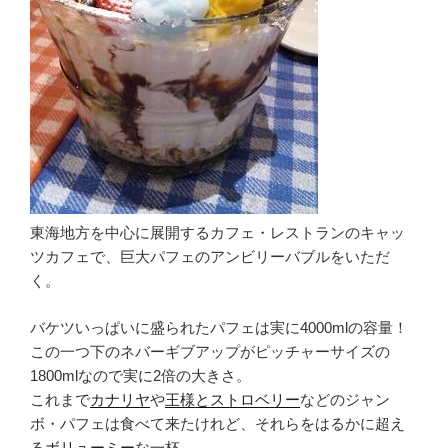
東海地方を中心に展開するカフェ・レストランのキャッ
ツカフェで、巨大パフェのアンビリーバブルをいただ
く。
バケツいっぱいに盛られたパフェは実に4000mlの容量！
この一つ下のネバーギブアップがピッチャーサイズの
1800mlなので実に2倍の大きさ。
これまで
カナリヤ
や
王様とストロベリー
などのジャン
ボ・パフェは食べて来たけれど、それらをはるかに超え
る
ボリューミー
な一杯。