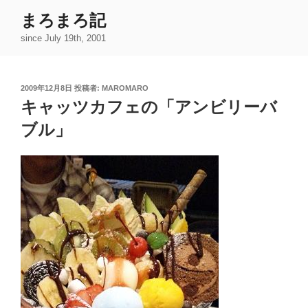
コ
まろまろ記
ン
since July 19th, 2001
テ
ン
ツ
投
2009年12月8日
投稿者:
MAROMARO
へ
稿
キャッツカフェの「アンビリーバ
ス
日:
キ
ブル」
ッ
プ