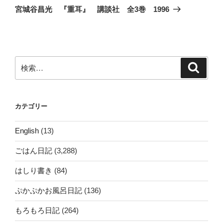
ゲ
の
宮城谷昌光 『重耳』 講談社 全3巻 1996
投
ー
稿
シ
ョ
ン
検
検
索
索:
カテゴリー
English
(13)
ごはん日記
(3,288)
はしり書き
(84)
ぷかぷかお風呂日記
(136)
もろもろ日記
(264)