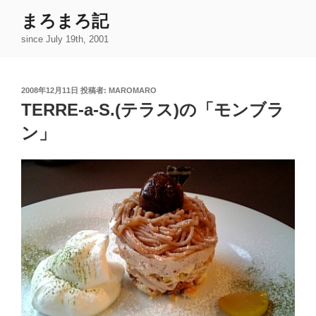
コ
まろまろ記
ン
since July 19th, 2001
テ
ン
ツ
投
2008年12月11日
投稿者:
MAROMARO
へ
稿
TERRE-a-S.(テラス)の「モンブラ
ス
日:
キ
ン」
ッ
プ