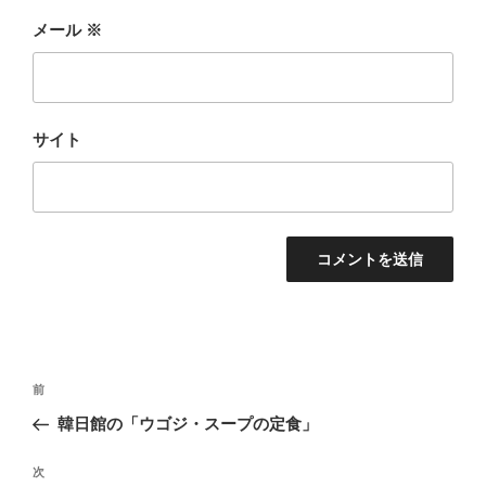
メール
※
サイト
投
前
前
稿
の
韓日館の「ウゴジ・スープの定食」
ナ
投
ビ
稿
次
次