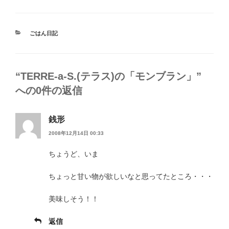
カ
ごはん日記
テ
ゴ
リ
ー
“TERRE-a-S.(テラス)の「モンブラン」”
への0件の返信
銭形
2008年12月14日 00:33
ちょうど、いま
ちょっと甘い物が欲しいなと思ってたところ・・・
美味しそう！！
返信