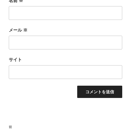
名前
※
メール
※
サイト
投
前
前