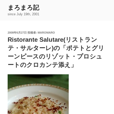
コ
まろまろ記
ン
since July 19th, 2001
テ
ン
ツ
投
2008年6月27日
投稿者:
MAROMARO
へ
稿
Ristorante Salutare(リストラン
ス
日:
キ
テ・サルターレ)の「ポテトとグリ
ッ
ーンピースのリゾット・プロシュ
プ
ートのクロカンテ添え」