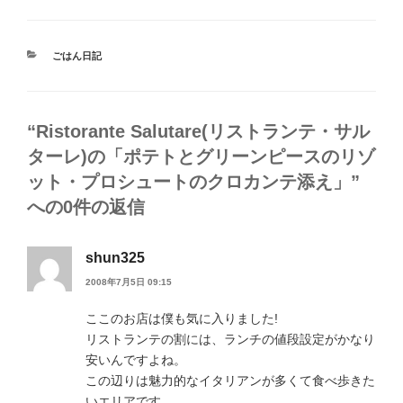
カ
ごはん日記
テ
ゴ
リ
ー
“Ristorante Salutare(リストランテ・サル
ターレ)の「ポテトとグリーンピースのリゾ
ット・プロシュートのクロカンテ添え」”
への0件の返信
shun325
2008年7月5日 09:15
ここのお店は僕も気に入りました!
リストランテの割には、ランチの値段設定がかなり
安いんですよね。
この辺りは魅力的なイタリアンが多くて食べ歩きた
いエリアです。