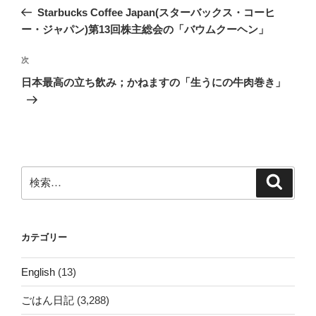
稿
の
Starbucks Coffee Japan(スターバックス・コーヒ
ナ
投
ー・ジャパン)第13回株主総会の「バウムクーヘン」
ビ
稿
ゲ
次
次
の
ー
日本最高の立ち飲み；かねますの「生うにの牛肉巻き」
投
シ
稿
ョ
ン
検
検
索
索:
カテゴリー
English
(13)
ごはん日記
(3,288)