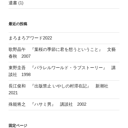
遺書
(1)
最近の投稿
まろまろアワード2022
歌野晶午 『葉桜の季節に君を想うということ』 文藝
春秋 2007
東野圭吾 『パラレルワールド・ラブストーリー』 講
談社 1998
長江俊和 『出版禁止 いやしの村滞在記』 新潮社
2021
殊能将之 『ハサミ男』 講談社 2002
固定ページ