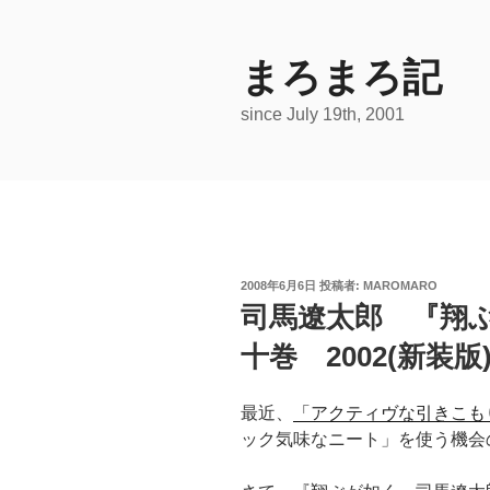
コ
ン
テ
まろまろ記
ン
since July 19th, 2001
ツ
へ
ス
キ
ッ
プ
投
2008年6月6日
投稿者:
MAROMARO
稿
司馬遼太郎 『翔
日:
十巻 2002(新装版
最近、
「アクティヴな引きこも
ック気味なニート」を使う機会