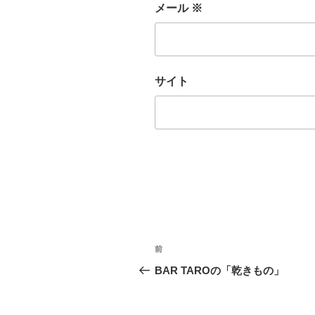
メール
※
サイト
投
前
前
稿
の
BAR TAROの「乾きもの」
投
ナ
稿