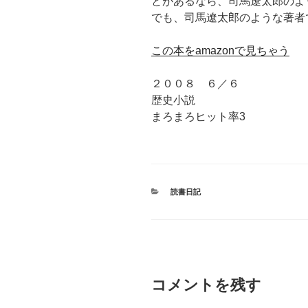
とがあるなら、司馬遼太郎のよ
でも、司馬遼太郎のような著者
この本をamazonで見ちゃう
２００８ ６／６
歴史小説
まろまろヒット率3
カ
読書日記
テ
ゴ
リ
ー
コメントを残す