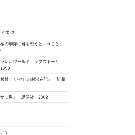
2022
葉桜の季節に君を想うということ』
7
パラレルワールド・ラブストーリ
998
版禁止 いやしの村滞在記』 新潮
サミ男』 講談社 2002
ついて