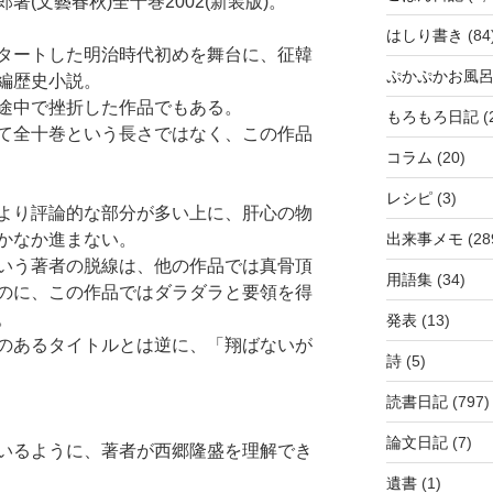
(文藝春秋)全十巻2002(新装版)。
はしり書き
(84
タートした明治時代初めを舞台に、征韓
ぷかぷかお風
編歴史小説。
途中で挫折した作品でもある。
もろもろ日記
(
て全十巻という長さではなく、この作品
コラム
(20)
レシピ
(3)
より評論的な部分が多い上に、肝心の物
かなか進まない。
出来事メモ
(28
いう著者の脱線は、他の作品では真骨頂
用語集
(34)
のに、この作品ではダラダラと要領を得
。
発表
(13)
のあるタイトルとは逆に、「翔ばないが
詩
(5)
読書日記
(797)
論文日記
(7)
いるように、著者が西郷隆盛を理解でき
遺書
(1)