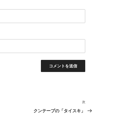
次
次
の
クンテープの「タイスキ」
投
稿