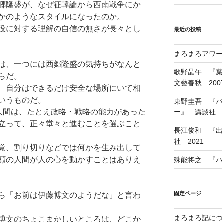
郷隆盛が、なぜ征韓論から西南戦争にか
かのようなスタイルになったのか。
役に対する理解の自信の無さが長々とし
最近の投稿
まろまろアワード
は、一つには西郷隆盛の気持ちがなんと
歌野晶午 『
らだ。
文藝春秋 200
、自分はできるだけ安全な場所にいて相
いうものだ。
東野圭吾 『
)人間は、たとえ政略・戦略の能力があった
ー』 講談社 1
立って、正々堂々と進むことを選ぶこと
長江俊和 『出
社 2021
覚、割り切りなどでは何かを生み出して
顔の人間が人の心を動かすことはありえ
殊能将之 『ハ
固定ページ
ら「お前は伊藤博文のようだな」と言わ
まろまろ記に
博文のちょこまかしいところは、どこか