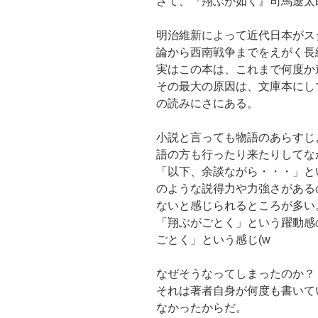
さて、『翔ぶが如く』司馬遼太郎著
明治維新によって近代日本がス
論から西南戦争までをえがく長
実はこの本は、これまで何度か
その最大の原因は、文庫本にし
の読みにさにある。
小説と言っても物語のあらすじ
語の方も行ったり来たりしてな
「以下、余談ながら・・・」と
のような説得力や力強さがある
ないと感じられるところが多い
「翔ぶがごとく」という躍動感
ごとく」という感じ(w
なぜそうなってしまったのか？
それは著者自身が何度も書いて
なかったからだ。