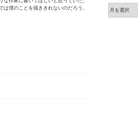
うな作家に書いてほしいと思っていた。
ア
では僕のことを描ききれないのだろう。
ー
カ
イ
ブ