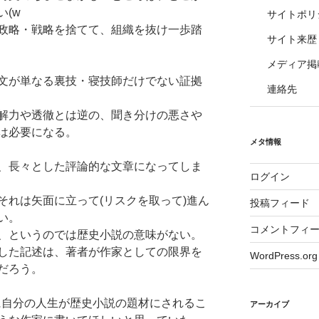
(w
サイトポリ
政略・戦略を捨てて、組織を抜け一歩踏
サイト来歴
メディア掲
文が単なる裏技・寝技師だけでない証拠
連絡先
解力や透徹とは逆の、聞き分けの悪さや
は必要になる。
メタ情報
、長々とした評論的な文章になってしま
ログイン
それは矢面に立って(リスクを取って)進ん
投稿フィード
い。
コメントフィ
、というのでは歴史小説の意味がない。
した記述は、著者が作家としての限界を
WordPress.org
だろう。
後に自分の人生が歴史小説の題材にされるこ
アーカイブ