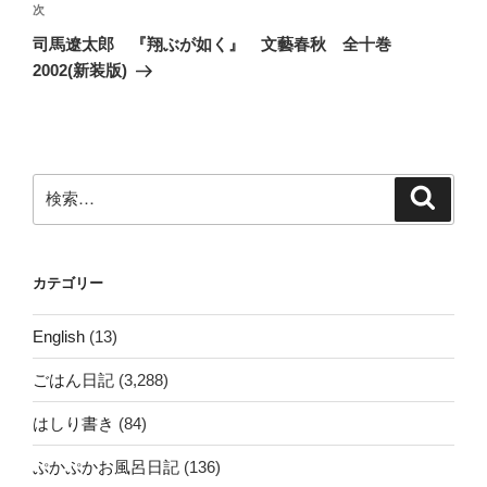
ビ
稿
次
次
ゲ
の
司馬遼太郎 『翔ぶが如く』 文藝春秋 全十巻
投
ー
2002(新装版)
稿
シ
ョ
ン
検
検
索
索:
カテゴリー
English
(13)
ごはん日記
(3,288)
はしり書き
(84)
ぷかぷかお風呂日記
(136)