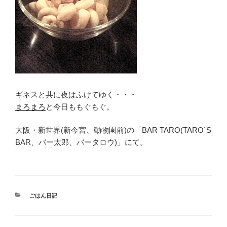
ギネスと共に夜はふけてゆく・・・
まろまろ
と今日ももぐもぐ。
大阪・新世界(新今宮、動物園前)の「BAR TARO(TARO`S
BAR、バー太郎、バータロウ)」にて。
カ
ごはん日記
テ
ゴ
リ