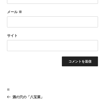
メール
※
サイト
投
前
前
稿
の
酒の穴の「八宝菜」
ナ
投