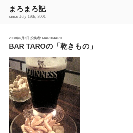
コ
まろまろ記
ン
since July 19th, 2001
テ
ン
ツ
投
2008年6月2日
投稿者:
MAROMARO
へ
稿
BAR TAROの「乾きもの」
ス
日:
キ
ッ
プ