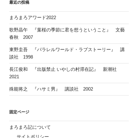
最近の投稿
まろまろアワード2022
歌野晶午 『葉桜の季節に君を想うということ』 文藝
春秋 2007
東野圭吾 『パラレルワールド・ラブストーリー』 講
談社 1998
長江俊和 『出版禁止 いやしの村滞在記』 新潮社
2021
殊能将之 『ハサミ男』 講談社 2002
固定ページ
まろまろ記について
サイトポリシー