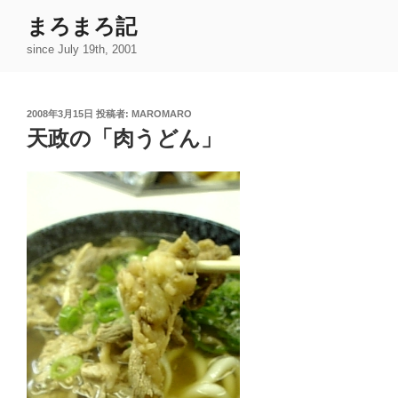
コ
まろまろ記
ン
since July 19th, 2001
テ
ン
ツ
投
2008年3月15日
投稿者:
MAROMARO
へ
稿
天政の「肉うどん」
ス
日:
キ
ッ
プ