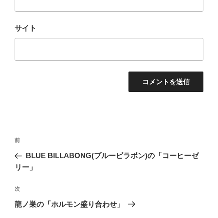
サイト
投
前
前
稿
の
BLUE BILLABONG(ブルービラボン)の「コーヒーゼ
ナ
投
リー」
ビ
稿
ゲ
次
次
の
ー
龍ノ巣の「ホルモン盛り合わせ」
投
シ