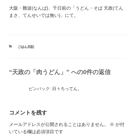
大阪・難波(なんば)、千日前の「うどん・そば 天政(てん
まさ、てんせいでは無い)」にて。
カ
ごはん日記
テ
ゴ
リ
ー
“天政の「肉うどん」” への0件の返信
ピンバック:
日々ろってん。
コメントを残す
メールアドレスが公開されることはありません。
※
が付
いている欄は必須項目です