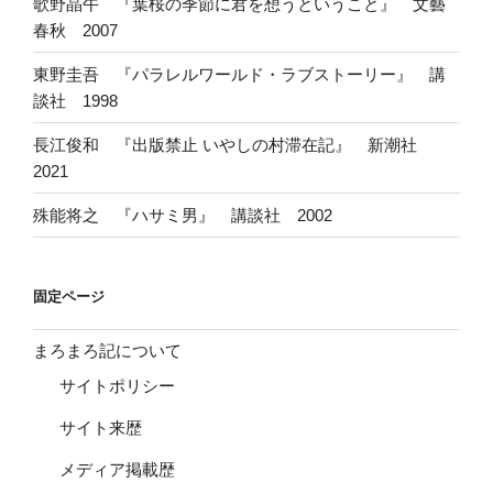
歌野晶午 『葉桜の季節に君を想うということ』 文藝
春秋 2007
東野圭吾 『パラレルワールド・ラブストーリー』 講
談社 1998
長江俊和 『出版禁止 いやしの村滞在記』 新潮社
2021
殊能将之 『ハサミ男』 講談社 2002
固定ページ
まろまろ記について
サイトポリシー
サイト来歴
メディア掲載歴