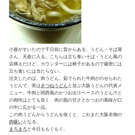
小腹がすいたので千日前に昔からある、うどん・そば屋
さん、天政に入る。こちらは立ち食いそば・うどん風の
店構えだけど、カウンターには椅子があるので厳密には
立ち食いには当たらない。
注文したのは、肉うどん。茹でられた牛肉がのせられた
うどんで、実は
きつねうどん
と並ぶ大阪うどんの代表メ
ニュー。牛肉と関西風のかつお出汁ベースのうどん汁と
の相性はとても良く、肉の脂の甘さとかつおの風味が口
の中に広がる一品。
この肉うどんからうどんを抜くと、これまた大阪名物の
肉吸い
となる。
まろまろ
と今日ももぐもぐ。