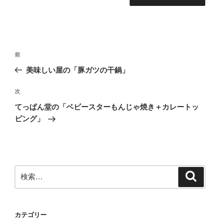
投
前
前
稿
の
美味しい屋の「豚ガツの干鍋」
ナ
投
ビ
稿
次
次
ゲ
の
てっぱん堂の「ベビースターもんじゃ焼き＋カレートッ
投
ー
ピング」
稿
シ
ョ
ン
検
検
索
索:
カテゴリー