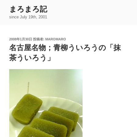
コ
まろまろ記
ン
since July 19th, 2001
テ
ン
ツ
投
2008年1月30日
投稿者:
MAROMARO
へ
稿
名古屋名物；青柳ういろうの「抹
ス
日:
キ
茶ういろう」
ッ
プ