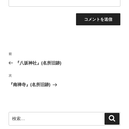
投
前
前
稿
の
『八坂神社』(名所旧跡)
ナ
投
ビ
稿
次
次
ゲ
の
『南禅寺』(名所旧跡)
投
ー
稿
シ
ョ
ン
検
検
索
索: