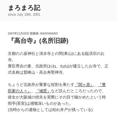
コ
まろまろ記
ン
since July 19th, 2001
テ
ン
ツ
投
2007年11月25日
投稿者:
MAROMARO
へ
稿
『高台寺』(名所旧跡)
ス
日:
キ
ッ
京都の八坂神社と清水寺との間(東山)にある臨済宗のお
プ
寺。
豊臣秀吉の妻、北政所(おね、ねね)が建立したお寺で、正
式名称は鷲峰山・高台寿聖禅寺。
ちょうど北政所が重要な役割を果たす
『関ヶ原』
、
『豊
臣家の人々』
、
『城壁』
など読んだところだったので、
彼女が大阪城の焼失を実際にその目で確かめたという時
雨亭(茶室)は感慨深いものがあった。
(当時からの遺物としては枯れ井戸が残っている)