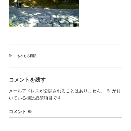
カ
もろもろ日記
テ
ゴ
リ
ー
コメントを残す
メールアドレスが公開されることはありません。
※
が付
いている欄は必須項目です
コメント
※