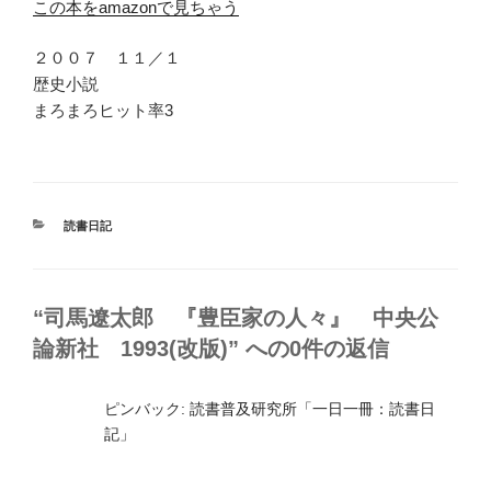
この本をamazonで見ちゃう
２００７ １１／１
歴史小説
まろまろヒット率3
カ
読書日記
テ
ゴ
リ
ー
“司馬遼太郎 『豊臣家の人々』 中央公
論新社 1993(改版)” への0件の返信
ピンバック:
読書普及研究所「一日一冊：読書日
記」