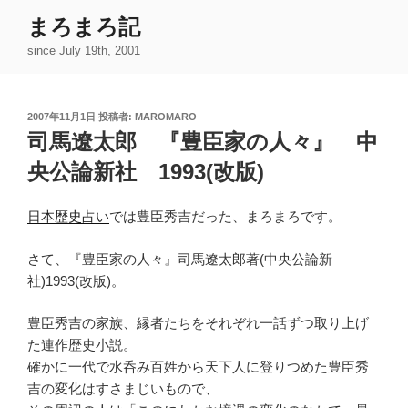
コ
まろまろ記
ン
since July 19th, 2001
テ
ン
ツ
投
2007年11月1日
投稿者:
MAROMARO
へ
稿
司馬遼太郎 『豊臣家の人々』 中
ス
日:
キ
央公論新社 1993(改版)
ッ
プ
日本歴史占い
では豊臣秀吉だった、まろまろです。
さて、『豊臣家の人々』司馬遼太郎著(中央公論新
社)1993(改版)。
豊臣秀吉の家族、縁者たちをそれぞれ一話ずつ取り上げ
た連作歴史小説。
確かに一代で水呑み百姓から天下人に登りつめた豊臣秀
吉の変化はすさまじいもので、