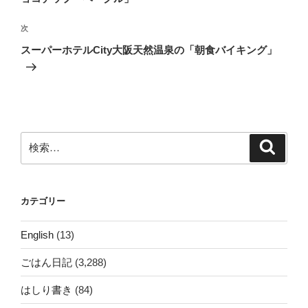
ビ
稿
ゲ
次
次
の
ー
スーパーホテルCity大阪天然温泉の「朝食バイキング」
投
シ
稿
ョ
ン
検
検
索
索:
カテゴリー
English
(13)
ごはん日記
(3,288)
はしり書き
(84)