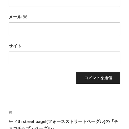
メール
※
サイト
投
前
前
稿
の
4th street bagel(フォースストリートベーグル)の「チ
ナ
投
ョコチップ・ベーグル」