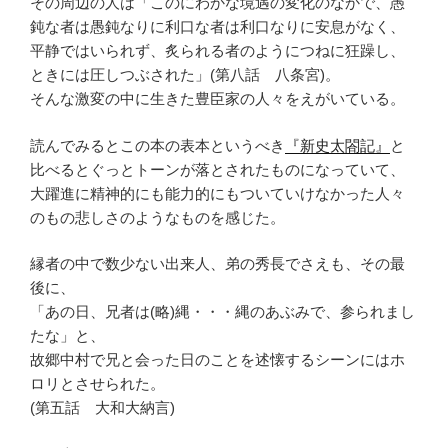
その周辺の人は「このにわかな境遇の変化のなかで、愚
鈍な者は愚鈍なりに利口な者は利口なりに安息がなく、
平静ではいられず、炙られる者のようにつねに狂躁し、
ときには圧しつぶされた」(第八話 八条宮)。
そんな激変の中に生きた豊臣家の人々をえがいている。
読んでみるとこの本の表本というべき
『新史太閤記』
と
比べるとぐっとトーンが落とされたものになっていて、
大躍進に精神的にも能力的にもついていけなかった人々
のもの悲しさのようなものを感じた。
縁者の中で数少ない出来人、弟の秀長でさえも、その最
後に、
「あの日、兄者は(略)縄・・・縄のあぶみで、参られまし
たな」と、
故郷中村で兄と会った日のことを述懐するシーンにはホ
ロリとさせられた。
(第五話 大和大納言)