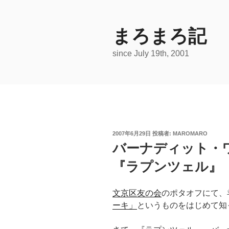
コ
ン
テ
まろまろ記
ン
since July 19th, 2001
ツ
へ
ス
キ
ッ
プ
投
2007年6月29日
投稿者:
MAROMARO
稿
バーナディット・
日:
『ラプンツェル』 
文京区友の会
のポタオフにて、
ーキ」
というものをはじめて知