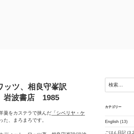
検
ワッツ、相良守峯訳
索:
岩波書店 1985
カテゴリー
羊羹をカステラで挟んだ
「シベリヤ・ケ
った、まろまろです。
English
(13)
ごはん日記
(3,