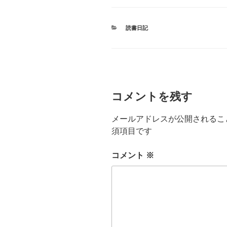
カ
読書日記
テ
ゴ
リ
ー
コメントを残す
メールアドレスが公開されるこ
須項目です
コメント
※