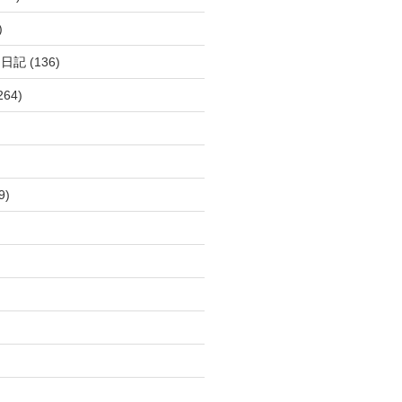
)
呂日記
(136)
264)
9)