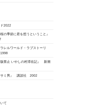
2022
葉桜の季節に君を想うということ』
7
パラレルワールド・ラブストーリ
998
版禁止 いやしの村滞在記』 新潮
サミ男』 講談社 2002
ついて