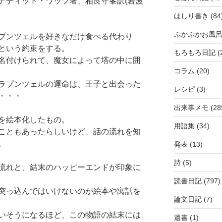
ナディット・ワッツ著、相良守峯訳(岩波
はしり書き
(84
ぷかぷかお風
プンツェルを好きなだけ食べる代わり
という約束をする。
もろもろ日記
(
名付けられて、魔女によって塔の中に囲
コラム
(20)
ラプンツェルの運命は、王子と出会った
レシピ
(3)
・・・
出来事メモ
(28
を絵本化したもの。
用語集
(34)
こともあったらしいけど、話の流れを知
。
発表
(13)
詩
(5)
流れと、結末のハッピーエンドが印象に
読書日記
(797)
突っ込んではいけないのが絵本や寓話を
論文日記
(7)
いそうになるほど、この物語の結末には
遺書
(1)