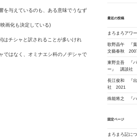
響を与えているのも、ある意味でうなず
最近の投稿
映画化も決定している)
まろまろアワード
zel)はチシャと訳されることが多いけれ
歌野晶午 『
文藝春秋 200
ャではなく、オミナエシ科のノヂシャで
東野圭吾 『
ー』 講談社 1
長江俊和 『出
社 2021
殊能将之 『ハ
固定ページ
まろまろ記に