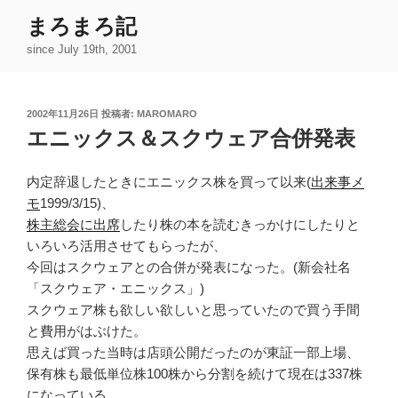
コ
まろまろ記
ン
since July 19th, 2001
テ
ン
ツ
投
2002年11月26日
投稿者:
MAROMARO
へ
稿
エニックス＆スクウェア合併発表
ス
日:
キ
ッ
内定辞退したときにエニックス株を買って以来(
出来事メ
プ
モ
1999/3/15)、
株主総会に出席
したり株の本を読むきっかけにしたりと
いろいろ活用させてもらったが、
今回はスクウェアとの合併が発表になった。(新会社名
「スクウェア・エニックス」)
スクウェア株も欲しい欲しいと思っていたので買う手間
と費用がはぶけた。
思えば買った当時は店頭公開だったのが東証一部上場、
保有株も最低単位株100株から分割を続けて現在は337株
になっている。