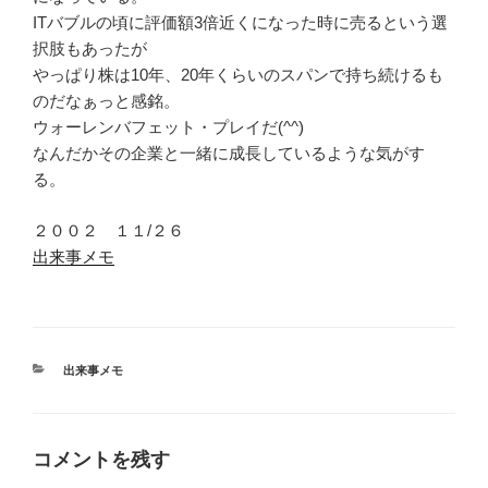
ITバブルの頃に評価額3倍近くになった時に売るという選
択肢もあったが
やっぱり株は10年、20年くらいのスパンで持ち続けるも
のだなぁっと感銘。
ウォーレンバフェット・プレイだ(^^)
なんだかその企業と一緒に成長しているような気がす
る。
２００２ １１/２６
出来事メモ
カ
出来事メモ
テ
ゴ
リ
ー
コメントを残す