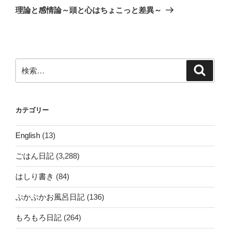
の
ー
理論と感情論～頭と心はちょこっと差異～
投
シ
稿
ョ
ン
検
検
索
索:
カテゴリー
English
(13)
ごはん日記
(3,288)
はしり書き
(84)
ぷかぷかお風呂日記
(136)
もろもろ日記
(264)