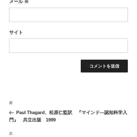
メール
※
サイト
投
前
前
稿
の
Paul Thagard、松原仁監訳 『マインド―認知科学入
ナ
投
門』 共立出版 1999
ビ
稿
ゲ
次
次