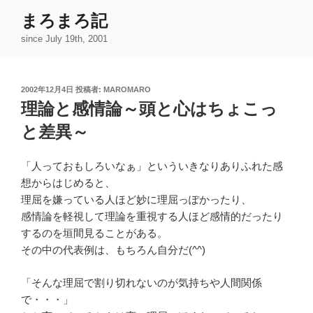
コ
まろまろ記
ン
since July 19th, 2001
テ
ン
ツ
投
2002年12月4日
投稿者:
MAROMARO
へ
稿
理論と感情論～頭と心はちょこっ
ス
日:
キ
と差異～
ッ
プ
「人っておもしろいなぁ」といういきなりありふれた感
想からはじめると、
理屈を嫌っている人ほど妙に理屈っぽかったり、
感情論を軽視して理論を重視する人ほど感情的だったり
するのを垣間見ることがある。
その中の代表例は、もちろん自分だ(^^)
「そんな理屈で割り切れないのが気持ちや人間関係
で・・・」