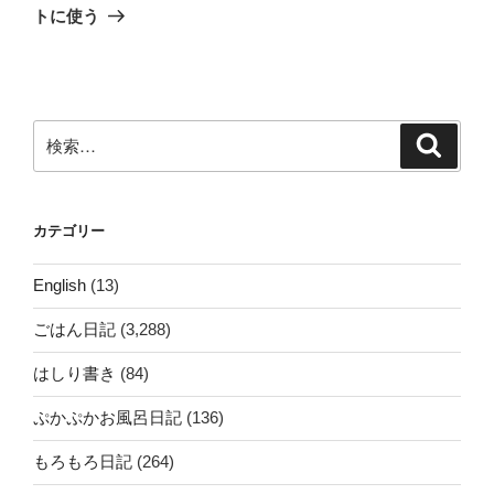
投
ー
トに使う
稿
シ
ョ
ン
検
検
索
索:
カテゴリー
English
(13)
ごはん日記
(3,288)
はしり書き
(84)
ぷかぷかお風呂日記
(136)
もろもろ日記
(264)