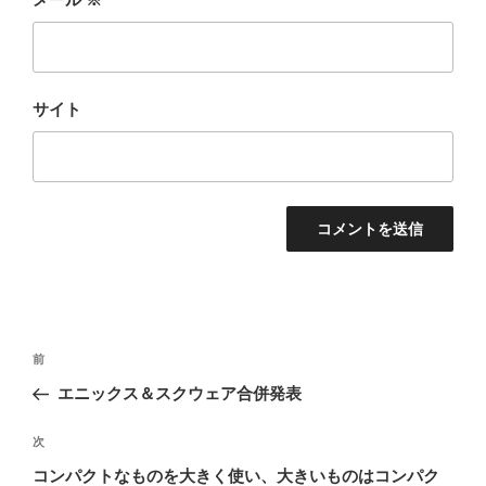
サイト
投
前
前
稿
の
エニックス＆スクウェア合併発表
ナ
投
ビ
稿
次
次
ゲ
の
コンパクトなものを大きく使い、大きいものはコンパク