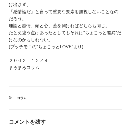
げ出さず、
「感情論だ」と言って重要な要素を無視しないことなの
だろう。
理論と感情、頭と心、蓋を開ければどちらも同じ。
たとえ違う点はあったとしてもそれは”ちょこっと差異”だ
けなのかもしれない。
(プッチモニの
“ちょこっとLOVE”
より)
２００２ １２／４
まろまろコラム
カ
コラム
テ
ゴ
リ
ー
コメントを残す