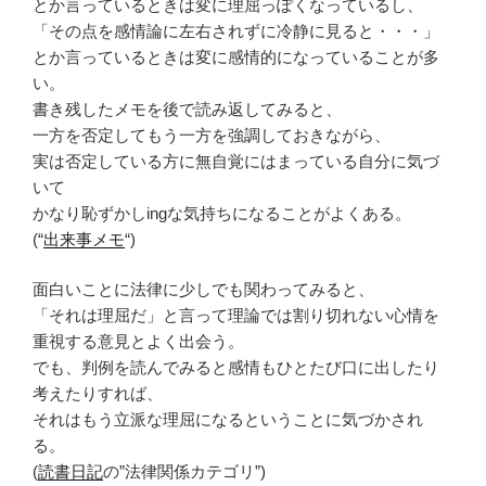
とか言っているときは変に理屈っぽくなっているし、
「その点を感情論に左右されずに冷静に見ると・・・」
とか言っているときは変に感情的になっていることが多
い。
書き残したメモを後で読み返してみると、
一方を否定してもう一方を強調しておきながら、
実は否定している方に無自覚にはまっている自分に気づ
いて
かなり恥ずかしingな気持ちになることがよくある。
(“
出来事メモ
“)
面白いことに法律に少しでも関わってみると、
「それは理屈だ」と言って理論では割り切れない心情を
重視する意見とよく出会う。
でも、判例を読んでみると感情もひとたび口に出したり
考えたりすれば、
それはもう立派な理屈になるということに気づかされ
る。
(
読書日記
の”法律関係カテゴリ”)