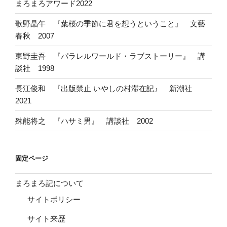
まろまろアワード2022
歌野晶午 『葉桜の季節に君を想うということ』 文藝
春秋 2007
東野圭吾 『パラレルワールド・ラブストーリー』 講
談社 1998
長江俊和 『出版禁止 いやしの村滞在記』 新潮社
2021
殊能将之 『ハサミ男』 講談社 2002
固定ページ
まろまろ記について
サイトポリシー
サイト来歴