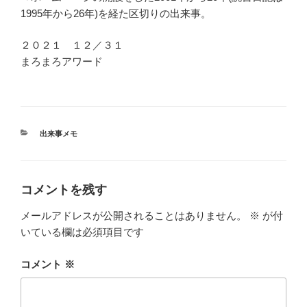
1995年から26年)を経た区切りの出来事。
２０２１ １２／３１
まろまろアワード
カ
出来事メモ
テ
ゴ
リ
ー
コメントを残す
メールアドレスが公開されることはありません。
※
が付
いている欄は必須項目です
コメント
※