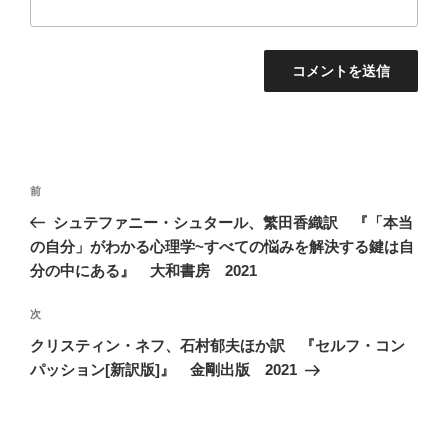
投
前
前
稿
の
シュテファニー・シュタール、繁田香織訳 『「本当
ナ
投
の自分」がわかる心理学~すべての悩みを解決する鍵は自
ビ
稿
分の中にある』 大和書房 2021
ゲ
次
次
ー
の
シ
クリスティン・ネフ、石村郁夫ほか訳 『セルフ・コン
投
パッション[新訳版]』 金剛出版 2021
ョ
稿
ン