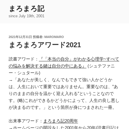
コ
まろまろ記
ン
since July 19th, 2001
テ
ン
ツ
投
2021年12月31日
投稿者:
MAROMARO
へ
稿
まろまろアワード2021
ス
日:
キ
ッ
読書アワード：
『「本当の自分」がわかる心理学~すべて
プ
の悩みを解決する鍵は自分の中にある』
(シュテファニ
ー・シュタール)
→「あなたが美しく、なんでもできて強い人かどうか
は、人生において重要ではありません。重要なのは、”あ
りのままの自分を温かく迎え入れる”ということなので
す。(略)これができるかどうかによって、人生の良し悪し
が決まるのです。」という箇所が身につまされた一冊。
出来事アワード：
まろまろ記20周年
→ホームページの開設をした2001年から20年(読書日記は