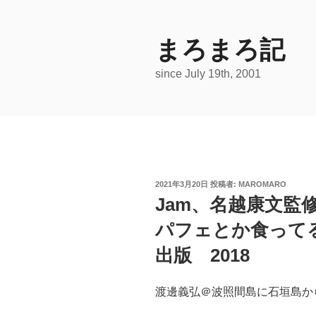
コ
ン
テ
まろまろ記
ン
since July 19th, 2001
ツ
へ
ス
キ
ッ
プ
投
2021年3月20日
投稿者:
MAROMARO
稿
Jam、名越康文監
日:
パフェとか食って
出版 2018
渡邊義弘＠波照間島に石垣島か