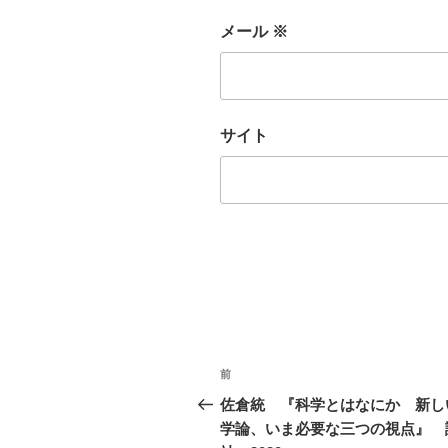
メール
※
サイト
投
前
前
稿
の
佐倉統 『科学とはなにか 新し
投
学論、いま必要な三つの視点』 
ナ