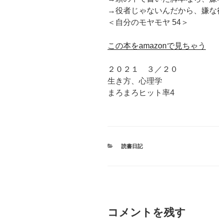
→役者じゃないんだから、嫌な
＜自分のモヤモヤ 54＞
この本をamazonで見ちゃう
２０２１ ３／２０
生き方、心理学
まろまろヒット率4
カ
読書日記
テ
ゴ
リ
ー
コメントを残す