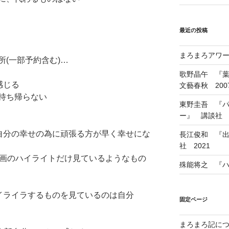
最近の投稿
まろまろアワード
(一部予約含む)…
歌野晶午 『
感じる
文藝春秋 200
持ち帰らない
東野圭吾 『
ー』 講談社 1
自分の幸せの為に頑張る方が早く幸せにな
長江俊和 『出
社 2021
映画のハイライトだけ見ているようなもの
殊能将之 『ハ
イライラするものを見ているのは自分
固定ページ
まろまろ記に