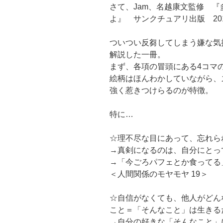
さて、Jam、名越康文監修 
よ』 サンクチュアリ出版 20
ついつい反芻してしまう嫌な気
解説した一冊。
まず、各項の冒頭にある4コマ
絵柄はほんわかしていながら、
強く惹きつけらるのが特徴。
特に…
☆理不尽な目にあって、忘れら
→真剣になるのは、自分にとっ
→「今ごろパフェとか食ってる
＜人間関係のモヤモヤ 19＞
☆自信がなくても、他人がどん
こと＝「そんなこと」は生きる
→自分の好きな「そんなこと」