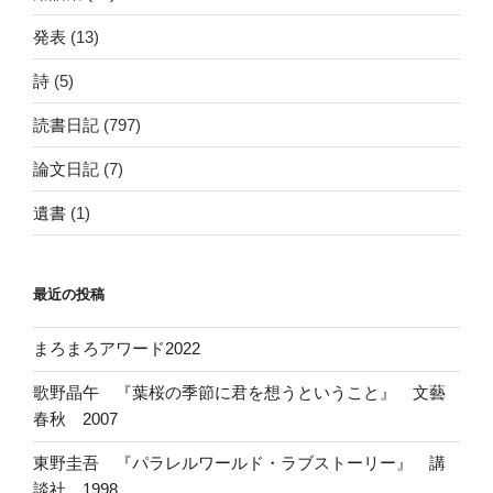
発表
(13)
詩
(5)
読書日記
(797)
論文日記
(7)
遺書
(1)
最近の投稿
まろまろアワード2022
歌野晶午 『葉桜の季節に君を想うということ』 文藝
春秋 2007
東野圭吾 『パラレルワールド・ラブストーリー』 講
談社 1998