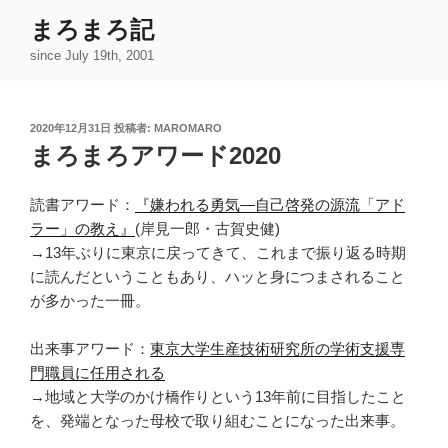
コ
まろまろ記
ン
since July 19th, 2001
テ
ン
ツ
投
2020年12月31日
投稿者:
MAROMARO
へ
稿
まろまろアワード2020
ス
日:
キ
ッ
読書アワード：
『嫌われる勇気―自己啓発の源流「アド
プ
ラー」の教え』
(岸見一郎・古賀史健)
→13年ぶりに東京に戻ってきて、これまで振り返る時期
に読んだということもあり、ハッと身につまされること
が多かった一冊。
出来事アワード：
東京大学生産技術研究所の学術支援専
門職員に任用される
→地域と大学のかけ橋作りという13年前に目指したこと
を、発端となった母校で取り組むことになった出来事。