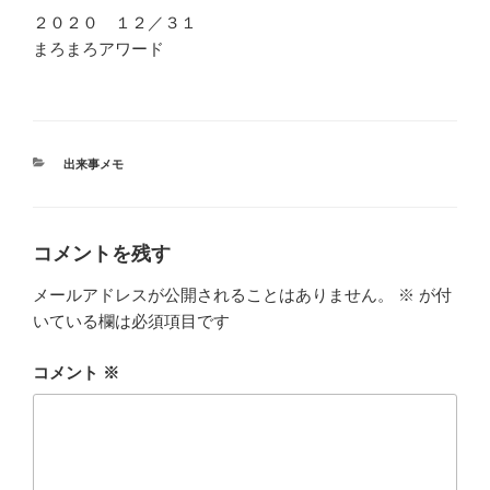
２０２０ １２／３１
まろまろアワード
カ
出来事メモ
テ
ゴ
リ
ー
コメントを残す
メールアドレスが公開されることはありません。
※
が付
いている欄は必須項目です
コメント
※