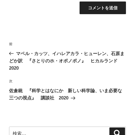
投
前
前
稿
の
マベル・カッツ、イハレアカラ・ヒューレン、石原ま
ナ
投
どか訳 『さとりのホ・オポノポノ』 ヒカルランド
ビ
稿
2020
ゲ
次
次
ー
の
シ
佐倉統 『科学とはなにか 新しい科学論、いま必要な
投
三つの視点』 講談社 2020
ョ
稿
ン
検
検