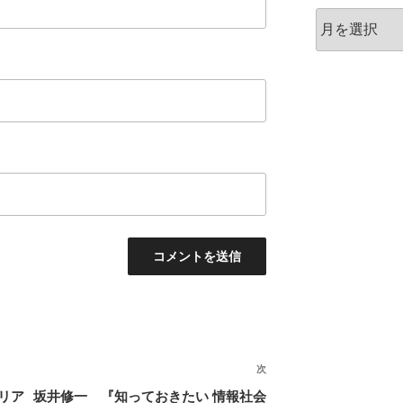
ア
ー
カ
イ
ブ
次
次
の
リア
坂井修一 『知っておきたい 情報社会