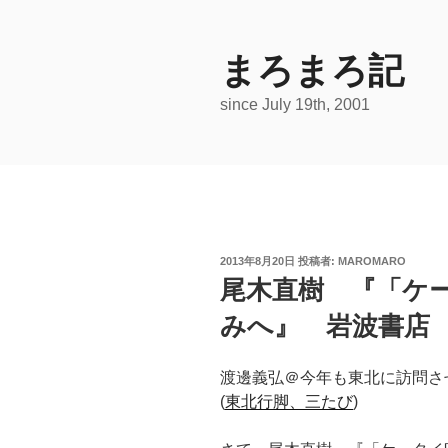
コ
ン
テ
まろまろ記
ン
since July 19th, 2001
ツ
へ
ス
キ
ッ
プ
投
2013年8月20日
投稿者:
MAROMARO
稿
尾木直樹 『「ケ
日:
みへ』 岩波書店 2
渡邊義弘＠今年も東北に訪問さ
(
東北行脚、三たび
)