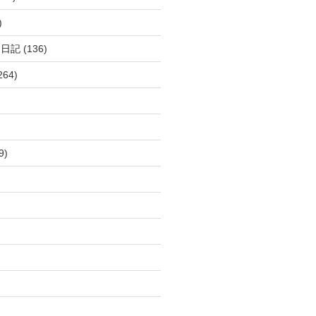
)
呂日記
(136)
264)
9)