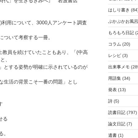
イ時代」を生きるきみへ』 岩波書店
はしり書き
(84
ぷかぷかお風
)利用について、3000人アンケート調査
もろもろ日記
(
について考察する一冊。
コラム
(20)
以上教員を続けていたこともあり、「(中高
レシピ
(3)
口と、
」とする姿勢が明確に示されているのが
出来事メモ
(28
用語集
(34)
な生活の背景こそ一番の問題」とし
発表
(13)
詩
(5)
す
読書日記
(797)
せる
論文日記
(7)
る。
遺書
(1)