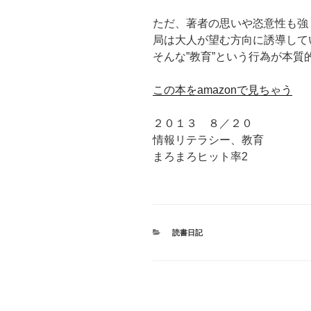
ただ、著者の思いや恣意性も強
局は大人が望む方向に誘導して
そんな”教育”という行為が本
この本をamazonで見ちゃう
２０１３ ８／２０
情報リテラシー、教育
まろまろヒット率2
カ
読書日記
テ
ゴ
リ
ー