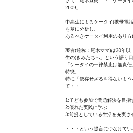
さて、尾木直樹 『「ケータ
2009。
中高生によるケータイ(携帯電話
を基に分析し、
あるべきケータイ利用のあり方
著者(通称：尾木ママ)は20年
生の)きみたちへ」という語り
「ケータイの一律禁止は無責任
特徴。
特に「依存せざるを得ないよう
て・・・
1:子ども参加で問題解決を目指
2:優れた実践に学ぶ
3:前提としている生活を充実さ
・・・という提言につなげてい