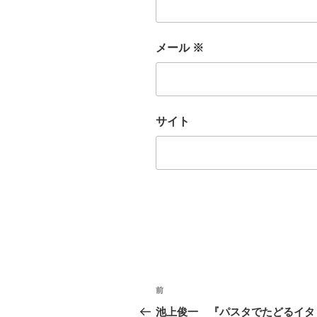
メール
※
サイト
投
前
前
稿
の
池上俊一 『パスタでたどるイタ