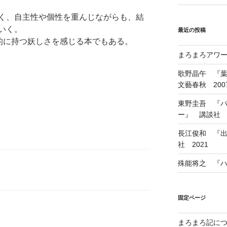
く、自主性や個性を重んじながらも、結
いく。
最近の投稿
質的に持つ妖しさを感じる本でもある。
まろまろアワード
歌野晶午 『
文藝春秋 200
東野圭吾 『
ー』 講談社 1
長江俊和 『出
社 2021
殊能将之 『ハ
固定ページ
まろまろ記に