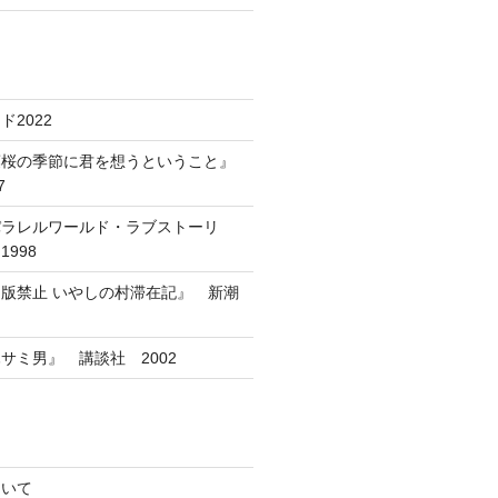
2022
葉桜の季節に君を想うということ』
7
パラレルワールド・ラブストーリ
998
版禁止 いやしの村滞在記』 新潮
サミ男』 講談社 2002
ついて