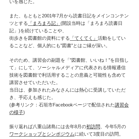
いを感じた。
また、もともと2001年7月から読書日記をメインコンテン
ツとする
「まろまろ記」
(開設当時は「まろまろ読書日
記」)を続けていることや、
街歩きを図書館の資料にする
「てくてく」
活動をしてい
ることなど、個人的にも”図書”とはご縁が深い。
そのため、講習会の副題を「”図書館、いいね！”を目指し
て」にして、ソーシャルメディアに代表される情報通信
技術を図書館で利活用することの意義と可能性も含めて
講習させていただいた。
当日は、参加されたみなさんには熱心に受講していただ
き、手応えも感じた。
(参考リンク：石垣市Facebookページで配信された
講習会
の様子
)
振り返れば八重山諸島には去年8月の
初訪問
、今年5月の
ワークショップとシンポジウム
に続いて3度目の訪問。