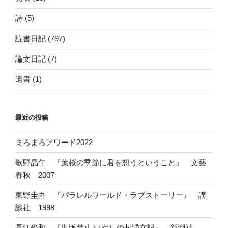
詩
(5)
読書日記
(797)
論文日記
(7)
遺書
(1)
最近の投稿
まろまろアワード2022
歌野晶午 『葉桜の季節に君を想うということ』 文藝
春秋 2007
東野圭吾 『パラレルワールド・ラブストーリー』 講
談社 1998
長江俊和 『出版禁止 いやしの村滞在記』 新潮社