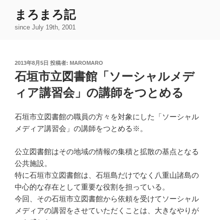
コ
まろまろ記
ン
since July 19th, 2001
テ
ン
ツ
投
2013年8月5日
投稿者:
MAROMARO
へ
稿
石垣市立図書館「ソーシャルメデ
ス
日:
キ
ィア講習会」の講師をつとめる
ッ
プ
石垣市立図書館の職員の方々を対象にした「ソーシャル
メディア講習会」の講師をつとめる※。
公立図書館はその地域の情報の集積と拡散の基点となる
公共施設。
特に石垣市立図書館は、石垣島だけでなく八重山諸島の
中心的な存在として重要な役割を担っている。
今回、その石垣市立図書館から依頼を受けてソーシャル
メディアの講習をさせていただくことは、大きなやりが