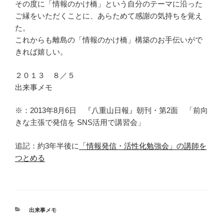
その度に「情報のかけ橋」という自分のテーマに沿った
ご縁をいただくことに、あらためて感謝の気持ちを覚え
た。
これからも離島の「情報のかけ橋」構築のお手伝いがで
きれば嬉しい。
２０１３ ８／５
出来事メモ
※：2013年8月6日 『八重山日報』朝刊・第2面 「前向
きな主張で発信を SNS活用で講習会」
追記：約3年半後に
「情報発信・活性化勉強会」の講師を
つとめる
カ
出来事メモ
テ