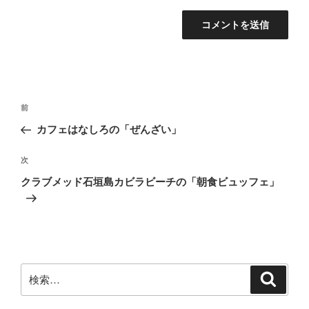
投
前
前
稿
の
カフェはなしろの「ぜんざい」
ナ
投
ビ
稿
次
次
ゲ
の
クラブメッド石垣島カビラビーチの「朝食ビュッフェ」
投
ー
稿
シ
ョ
ン
検
検
索
索: