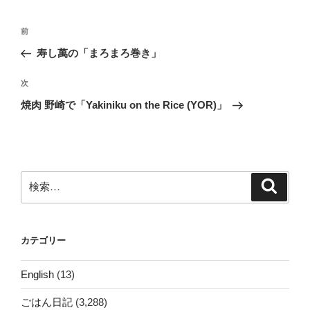
投
前
前
稿
の
寿し萬の「まろまろ巻き」
ナ
投
ビ
稿
次
次
ゲ
の
焼肉 野崎で「Yakiniku on the Rice (YOR)」
投
ー
稿
シ
ョ
ン
検
検
索
索:
カテゴリー
English
(13)
ごはん日記
(3,288)