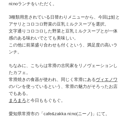
ni:noランチをいただく。
3種類用意されている日替わりメニューから、今回は鮭と
アサリとコロコロ野菜の豆乳ミルクスープを選択。
文字通りコロコロした野菜と豆乳ミルクスープとが一体
感のある味わいでとても美味しい。
この他に前菜盛り合わせも付くという、満足度の高いラ
ンチ。
ちなみに、こちらは常滑の古民家をリノヴェーションし
たカフェ。
常滑焼きの食器が使われ、同じく常滑にある
ヴィエノワ
のパンを使っているという、常滑の魅力がそろったお店
でもある。
まろまろ
と今日ももぐもぐ。
愛知県常滑市の「cafe&zakka ni:no(ニーノ)」にて。