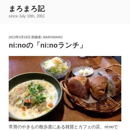
コ
まろまろ記
ン
since July 19th, 2001
テ
ン
ツ
投
2013年3月18日
投稿者:
MAROMARO
へ
稿
ni:noの「ni:noランチ」
ス
日:
キ
ッ
プ
常滑のやきもの散歩道にある雑貨とカフェの店、ni:noで