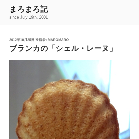
コ
まろまろ記
ン
since July 19th, 2001
テ
ン
ツ
投
2012年10月25日
投稿者:
MAROMARO
へ
稿
ブランカの「シェル・レーヌ」
ス
日:
キ
ッ
プ