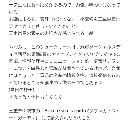
ーヌ生地に食べ応えがあるので、力強い味わいになって
いる。
お話によると、真珠貝だけでなく、小麦粉も三重県産の
アヤヒカリを使っているとのこと。
三重県産の素材の力強さが感じられる一品。
ちなみに、このシュークリームは
宇気郷ソーシャルメデ
ィア講座
の第8回目のティーブレイクでいただいたもの。
毎回、情報倫理やコミュニケーション論、情報リテラシ
ーについて白熱した議論が展開されているけれど、合間
にはこうした三重県の名産の情報交換と情報発信も行わ
れているところが講座の特徴の一つでもある☆
(
当日の様子
)
まろまろ
と今日ももぐもぐ。
三重県伊勢市の「Blanca sweets garden(ブランカ・スイ
ーツガーデン)」にて購入されたとのこと。