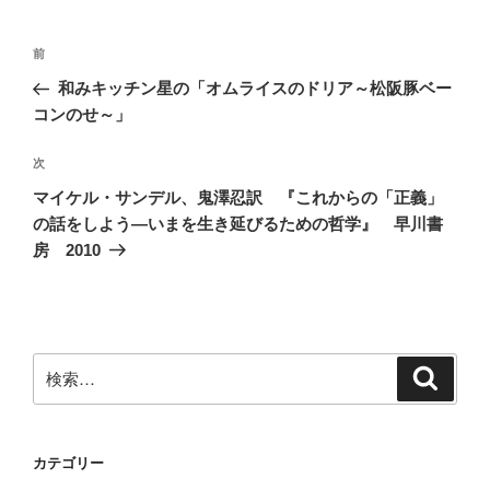
投
前
前
稿
の
和みキッチン星の「オムライスのドリア～松阪豚ベー
ナ
投
コンのせ～」
ビ
稿
ゲ
次
次
の
ー
マイケル・サンデル、鬼澤忍訳 『これからの「正義」
投
シ
の話をしよう―いまを生き延びるための哲学』 早川書
稿
房 2010
ョ
ン
検
検
索
索:
カテゴリー