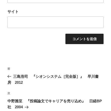
サイト
投
前
前
稿
の
三島浩司 『シオンシステム［完全版］』 早川書
ナ
投
房 2012
ビ
稿
ゲ
次
次
の
ー
中野雅至 『投稿論文でキャリアを売り込め』 日経BP
投
シ
社 2004