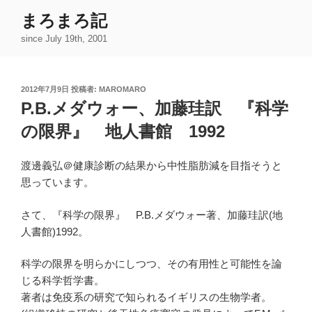
コ
まろまろ記
ン
since July 19th, 2001
テ
ン
ツ
投
2012年7月9日
投稿者:
MAROMARO
へ
稿
P.B.メダウォー、加藤珪訳 『科学
ス
日:
キ
の限界』 地人書館 1992
ッ
プ
渡邊義弘＠健康診断の結果から中性脂肪減を目指そうと
思っています。
さて、『科学の限界』 P.B.メダウォー著、加藤珪訳(地
人書館)1992。
科学の限界を明らかにしつつ、その有用性と可能性を論
じる科学哲学書。
著者は免疫系の研究で知られるイギリスの生物学者。