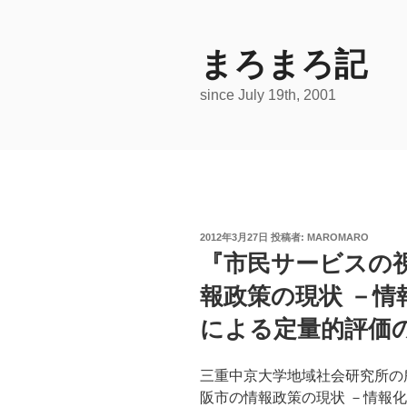
コ
ン
テ
まろまろ記
ン
since July 19th, 2001
ツ
へ
ス
キ
ッ
プ
投
2012年3月27日
投稿者:
MAROMARO
稿
『市民サービスの
日:
報政策の現状 －情
による定量的評価
三重中京大学地域社会研究所の
阪市の情報政策の現状 －情報