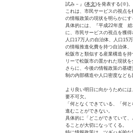
試み－』(
本文
)を発表する(※)。
これは、市民サービスの視点を
の情報政策の現状を明らかにす
具体的には、『平成22年度 
に、市民サービスの視点を獲得
人口17万人の自治体、人口15
の情報推進化費を持つ自治体、
松阪市と類似する産業構造を持
リーで松阪市の置かれた現状を
さらに、今後の情報政策の基礎
制の内部構造や人口密度なども
より良い明日に向かうためには
要不可欠。
「何となくできている、「何と
進むことができない。
具体的に「どこができていて、
ることが大切になってくる。
特に情報政策は、ツギハギ的な