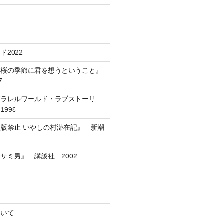
2022
葉桜の季節に君を想うということ』
7
パラレルワールド・ラブストーリ
998
版禁止 いやしの村滞在記』 新潮
サミ男』 講談社 2002
ついて