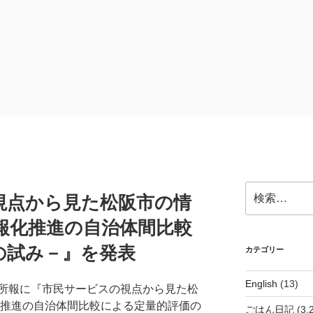
検
視点から見た松阪市の情
索:
報化推進の自治体間比較
の試み－』を発表
カテゴリー
English
(13)
所報に『市民サービスの視点から見た松
化推進の自治体間比較による定量的評価の
ごはん日記
(3,