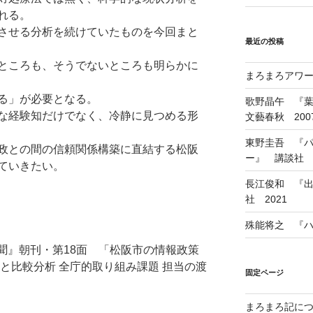
れる。
させる分析を続けていたものを今回まと
最近の投稿
ところも、そうでないところも明らかに
まろまろアワード
る」が必要となる。
歌野晶午 『
な経験知だけでなく、冷静に見つめる形
文藝春秋 200
東野圭吾 『
政との間の信頼関係構築に直結する松阪
ー』 講談社 1
ていきたい。
長江俊和 『出
社 2021
殊能将之 『ハ
新聞』朝刊・第18面 「松阪市の情報政策
と比較分析 全庁的取り組み課題 担当の渡
固定ページ
まろまろ記に