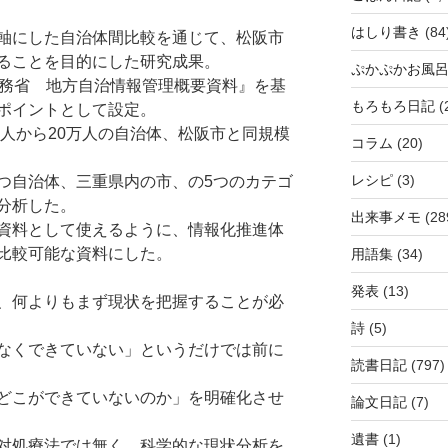
はしり書き
(84
軸にした自治体間比較を通じて、松阪市
ることを目的にした研究成果。
ぷかぷかお風
総務省 地方自治情報管理概要資料』を基
もろもろ日記
(
ポイントとして設定。
万人から20万人の自治体、松阪市と同規模
コラム
(20)
レシピ
(3)
つ自治体、三重県内の市、の5つのカテゴ
分析した。
出来事メモ
(28
資料として使えるように、情報化推進体
比較可能な資料にした。
用語集
(34)
発表
(13)
、何よりもまず現状を把握することが必
詩
(5)
なくできていない」というだけでは前に
読書日記
(797)
どこができていないのか」を明確化させ
論文日記
(7)
遺書
(1)
対処療法では無く、科学的な現状分析を