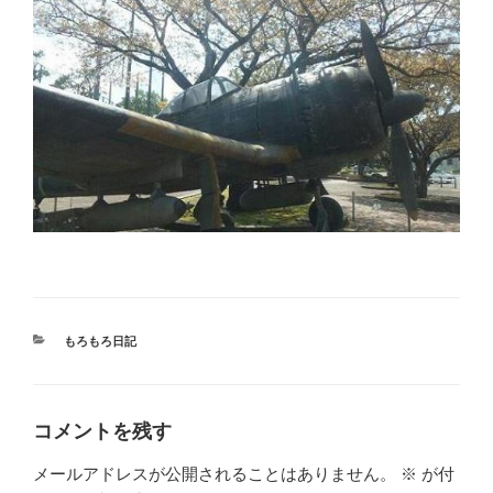
カ
もろもろ日記
テ
ゴ
リ
ー
コメントを残す
メールアドレスが公開されることはありません。
※
が付