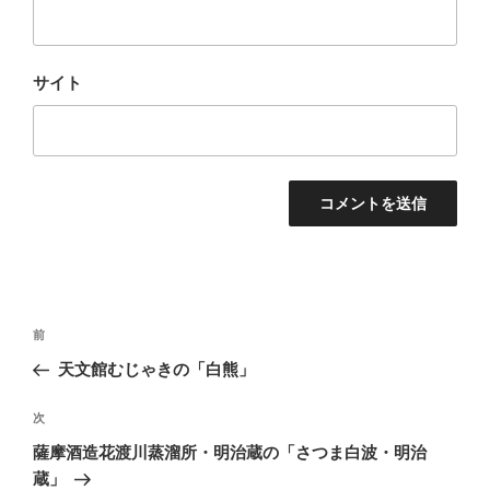
サイト
投
前
前
稿
の
天文館むじゃきの「白熊」
ナ
投
ビ
稿
次
次
ゲ
の
薩摩酒造花渡川蒸溜所・明治蔵の「さつま白波・明治
投
ー
蔵」