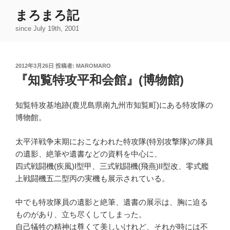
コ
まろまろ記
ン
since July 19th, 2001
テ
ン
ツ
投
2012年3月26日
投稿者:
MAROMARO
へ
稿
『知覧特攻平和会館』(博物館)
ス
日:
キ
ッ
知覧特攻基地跡(鹿児島県南九州市知覧町)にある特攻隊の
プ
博物館。
太平洋戦争末期におこなわれた特攻隊(特別攻撃隊)の隊員
の遺影、絶筆や遺書などの資料を中心に、
四式戦闘機(疾風)I型甲、三式戦闘機(飛燕)II型改、零式艦
上戦闘機五二型丙の実機も展示されている。
中でも特攻隊員の遺影と絶筆、遺書の展示は、胸に迫る
ものがあり、立ち尽くしてしまった。
自己犠牲の精神は尊くて美しいけれど、それが時には不