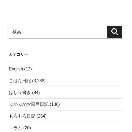
稿
シ
ョ
ン
検
検
索
索:
カテゴリー
English
(13)
ごはん日記
(3,288)
はしり書き
(84)
ぷかぷかお風呂日記
(136)
もろもろ日記
(264)
コラム
(20)