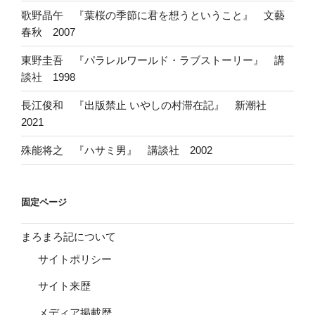
歌野晶午 『葉桜の季節に君を想うということ』 文藝
春秋 2007
東野圭吾 『パラレルワールド・ラブストーリー』 講
談社 1998
長江俊和 『出版禁止 いやしの村滞在記』 新潮社
2021
殊能将之 『ハサミ男』 講談社 2002
固定ページ
まろまろ記について
サイトポリシー
サイト来歴
メディア掲載歴