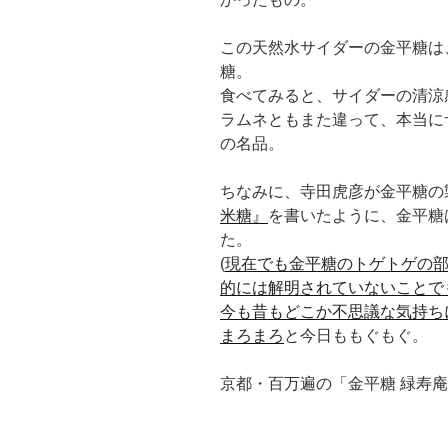
この天然水サイダーの金平糖は
糖。
食べてみると、サイダーの清涼
ラムネともまた違って、本当に
の名品。
ちなみに、寺田虎彦が金平糖の
米糖』
を書いたように、金平糖
た。
(
現在でも金平糖のトゲトゲの
的には解明されていないことで
今も昔もどこか不思議な気持ち
まろまろ
と今日ももぐもぐ。
京都・百万遍の「金平糖 緑寿