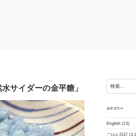
検
然水サイダーの金平糖」
索:
カテゴリー
English
(13)
ごはん日記
(3,