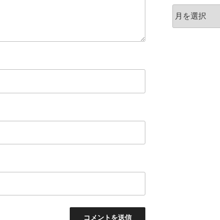
ア
ー
カ
イ
ブ