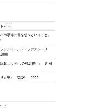
2022
葉桜の季節に君を想うということ』
7
パラレルワールド・ラブストーリ
998
版禁止 いやしの村滞在記』 新潮
サミ男』 講談社 2002
ついて