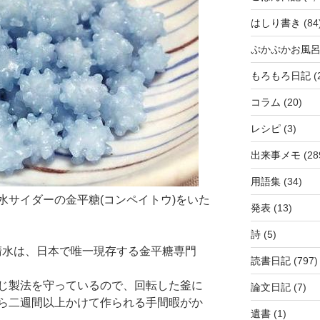
はしり書き
(84
ぷかぷかお風
もろもろ日記
(
コラム
(20)
レシピ
(3)
出来事メモ
(28
用語集
(34)
水サイダーの金平糖(コンペイトウ)をいた
発表
(13)
詩
(5)
寿庵清水は、日本で唯一現存する金平糖専門
読書日記
(797)
じ製法を守っているので、回転した釜に
論文日記
(7)
ら二週間以上かけて作られる手間暇がか
遺書
(1)