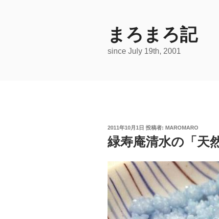
コ
ン
テ
まろまろ記
ン
since July 19th, 2001
ツ
へ
ス
キ
ッ
プ
投
2011年10月1日
投稿者:
MAROMARO
稿
緑寿庵清水の「天
日: