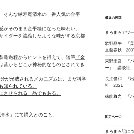
、そんな緑寿庵清水の一番人気の金平
最近の投稿
感がそのまま金平糖になった味わい。
まろまろアワード
サイダーを濃縮したような味がする京都
歌野晶午 『
文藝春秋 200
製造過程からヒントを得えて、随筆
『金
東野圭吾 『
は昔からどこか神秘的なものとされてき
ー』 講談社 1
部分が形成されるメカニズムは、まだ科学
長江俊和 『出
社 2021
も知られている。
にさせられる一品でもある。
殊能将之 『ハ
庵清水」にて購入とのこと。
固定ページ
まろまろ記に