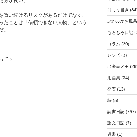
た方が良い。
はしり書き
(84
を買い続けるリスクがあるだけでなく、
ぷかぷかお風
ったことは「信頼できない人物」という
だ。
もろもろ日記
(
コラム
(20)
レシピ
(3)
って＞
出来事メモ
(28
用語集
(34)
発表
(13)
詩
(5)
読書日記
(797)
論文日記
(7)
遺書
(1)