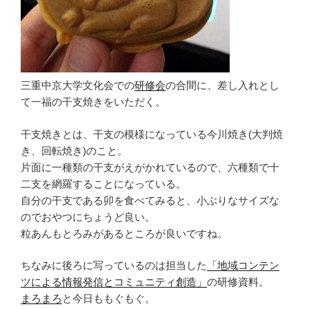
三重中京大学文化会での
研修会
の合間に、差し入れとし
て一福の干支焼きをいただく。
干支焼きとは、干支の模様になっている今川焼き(大判焼
き、回転焼き)のこと。
片面に一種類の干支がえがかれているので、六種類で十
二支を網羅することになっている。
自分の干支である卯を食べてみると、小ぶりなサイズな
のでおやつにちょうど良い。
粒あんもとろみがあるところが良いですね。
ちなみに後ろに写っているのは担当した
「地域コンテン
ツによる情報発信とコミュニティ創造」
の研修資料。
まろまろ
と今日ももぐもぐ。