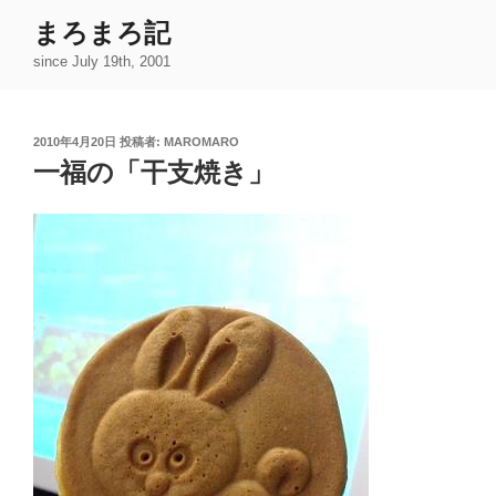
コ
まろまろ記
ン
since July 19th, 2001
テ
ン
ツ
投
2010年4月20日
投稿者:
MAROMARO
へ
稿
一福の「干支焼き」
ス
日:
キ
ッ
プ