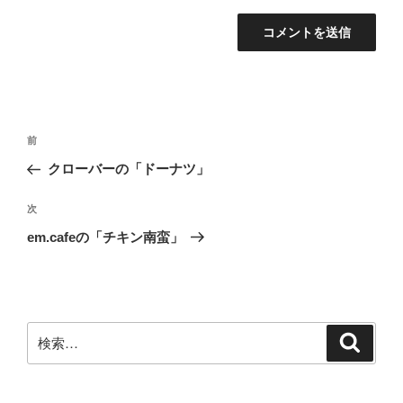
投
前
前
稿
の
クローバーの「ドーナツ」
ナ
投
ビ
稿
次
次
ゲ
の
em.cafeの「チキン南蛮」
投
ー
稿
シ
ョ
ン
検
検
索
索: