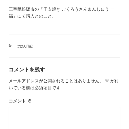
三重県松阪市の「干支焼き ごくろうさんまんじゅう 一
福」にて購入とのこと。
カ
ごはん日記
テ
ゴ
リ
ー
コメントを残す
メールアドレスが公開されることはありません。
※
が付
いている欄は必須項目です
コメント
※