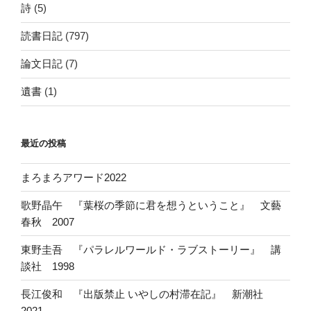
詩
(5)
読書日記
(797)
論文日記
(7)
遺書
(1)
最近の投稿
まろまろアワード2022
歌野晶午 『葉桜の季節に君を想うということ』 文藝
春秋 2007
東野圭吾 『パラレルワールド・ラブストーリー』 講
談社 1998
長江俊和 『出版禁止 いやしの村滞在記』 新潮社
2021