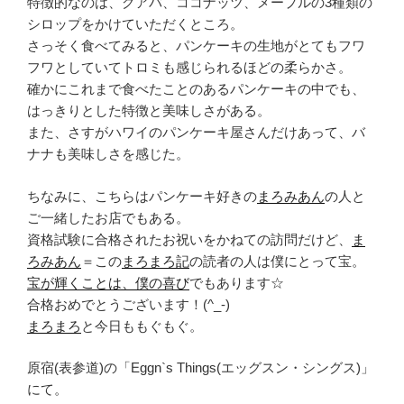
特徴的なのは、グアバ、ココナッツ、メープルの3種類の
シロップをかけていただくところ。
さっそく食べてみると、パンケーキの生地がとてもフワ
フワとしていてトロミも感じられるほどの柔らかさ。
確かにこれまで食べたことのあるパンケーキの中でも、
はっきりとした特徴と美味しさがある。
また、さすがハワイのパンケーキ屋さんだけあって、バ
ナナも美味しさを感じた。
ちなみに、こちらはパンケーキ好きの
まろみあん
の人と
ご一緒したお店でもある。
資格試験に合格されたお祝いをかねての訪問だけど、
ま
ろみあん
＝この
まろまろ記
の読者の人は僕にとって宝。
宝が輝くことは、僕の喜び
でもあります☆
合格おめでとうございます！(^_-)
まろまろ
と今日ももぐもぐ。
原宿(表参道)の「Eggn`s Things(エッグスン・シングス)」
にて。