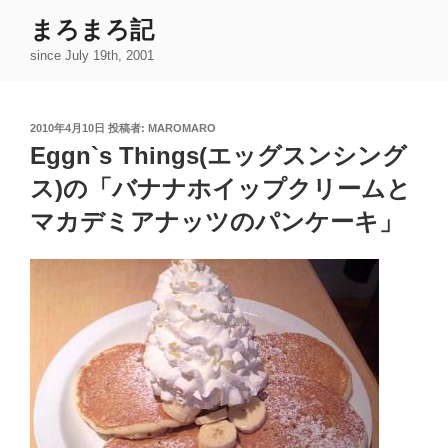
コ
まろまろ記
ン
since July 19th, 2001
テ
ン
ツ
投
2010年4月10日
投稿者:
MAROMARO
へ
稿
Eggn`s Things(エッグスンシング
ス
日:
キ
ス)の「バナナホイップクリームと
ッ
マカデミアナッツのパンケーキ」
プ