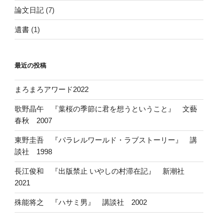
論文日記
(7)
遺書
(1)
最近の投稿
まろまろアワード2022
歌野晶午 『葉桜の季節に君を想うということ』 文藝
春秋 2007
東野圭吾 『パラレルワールド・ラブストーリー』 講
談社 1998
長江俊和 『出版禁止 いやしの村滞在記』 新潮社
2021
殊能将之 『ハサミ男』 講談社 2002