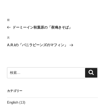
投
前
前
稿
の
ドーミーイン秋葉原の「夜鳴きそば」
ナ
投
ビ
稿
次
次
ゲ
の
A.R.Iの「バニラビーンズのマフィン」
投
ー
稿
シ
ョ
ン
検
検
索
索:
カテゴリー
English
(13)