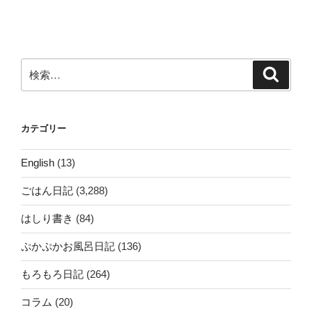
投
ー
稿
シ
ョ
ン
検
検
索
索:
カテゴリー
English
(13)
ごはん日記
(3,288)
はしり書き
(84)
ぷかぷかお風呂日記
(136)
もろもろ日記
(264)
コラム
(20)