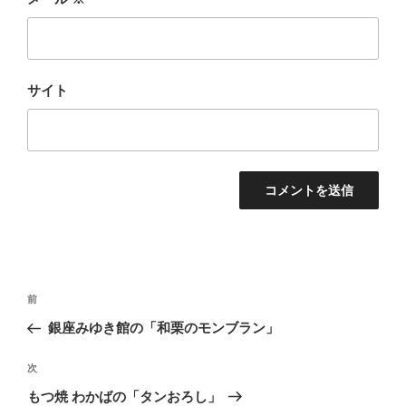
サイト
投
前
前
稿
の
銀座みゆき館の「和栗のモンブラン」
ナ
投
ビ
稿
次
次
ゲ
の
もつ焼 わかばの「タンおろし」