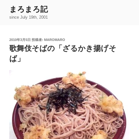
コ
まろまろ記
ン
since July 19th, 2001
テ
ン
ツ
投
2010年3月5日
投稿者:
MAROMARO
へ
稿
歌舞伎そばの「ざるかき揚げそ
ス
日:
キ
ば」
ッ
プ