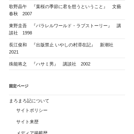
歌野晶午 『葉桜の季節に君を想うということ』 文藝
春秋 2007
東野圭吾 『パラレルワールド・ラブストーリー』 講
談社 1998
長江俊和 『出版禁止 いやしの村滞在記』 新潮社
2021
殊能将之 『ハサミ男』 講談社 2002
固定ページ
まろまろ記について
サイトポリシー
サイト来歴
メディア掲載歴