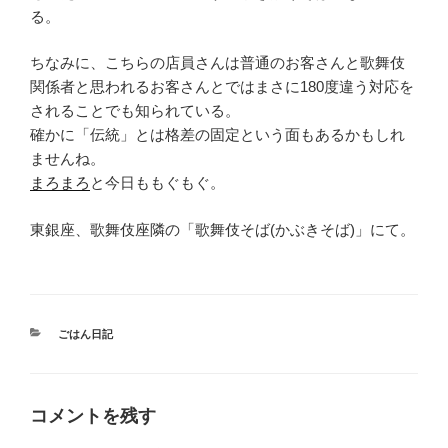
る。
ちなみに、こちらの店員さんは普通のお客さんと歌舞伎
関係者と思われるお客さんとではまさに180度違う対応を
されることでも知られている。
確かに「伝統」とは格差の固定という面もあるかもしれ
ませんね。
まろまろ
と今日ももぐもぐ。
東銀座、歌舞伎座隣の「歌舞伎そば(かぶきそば)」にて。
カ
ごはん日記
テ
ゴ
リ
ー
コメントを残す