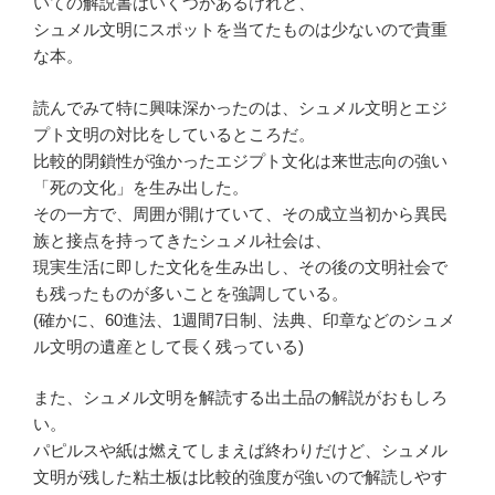
いての解説書はいくつかあるけれど、
シュメル文明にスポットを当てたものは少ないので貴重
な本。
読んでみて特に興味深かったのは、シュメル文明とエジ
プト文明の対比をしているところだ。
比較的閉鎖性が強かったエジプト文化は来世志向の強い
「死の文化」を生み出した。
その一方で、周囲が開けていて、その成立当初から異民
族と接点を持ってきたシュメル社会は、
現実生活に即した文化を生み出し、その後の文明社会で
も残ったものが多いことを強調している。
(確かに、60進法、1週間7日制、法典、印章などのシュメ
ル文明の遺産として長く残っている)
また、シュメル文明を解読する出土品の解説がおもしろ
い。
パピルスや紙は燃えてしまえば終わりだけど、シュメル
文明が残した粘土板は比較的強度が強いので解読しやす