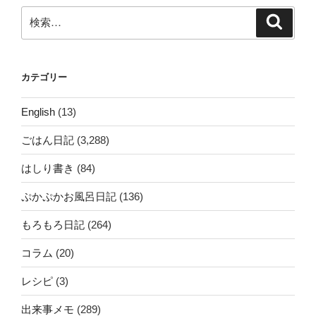
ン
検
検
索
索:
カテゴリー
English
(13)
ごはん日記
(3,288)
はしり書き
(84)
ぷかぷかお風呂日記
(136)
もろもろ日記
(264)
コラム
(20)
レシピ
(3)
出来事メモ
(289)