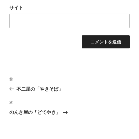
サイト
投
前
前
稿
の
不二屋の「やきそば」
ナ
投
ビ
稿
次
次
ゲ
の
のんき屋の「どてやき」
投
ー
稿
シ
ョ