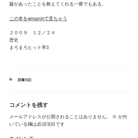
藤があったことを教えてくれる一冊でもある。
この本をamazonで見ちゃう
２００９ １２／２４
歴史
まろまろヒット率3
カ
読書日記
テ
ゴ
リ
ー
コメントを残す
メールアドレスが公開されることはありません。
※
が付
いている欄は必須項目です