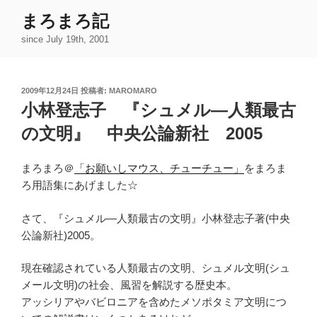
コ
まろまろ記
ン
since July 19th, 2001
テ
ン
ツ
投
2009年12月24日
投稿者:
MAROMARO
へ
稿
小林登志子 『シュメル―人類最古
ス
日:
キ
の文明』 中央公論新社 2005
ッ
プ
まろまろ＠
「お願いしマウス、チューチュー」
をまろま
ろ用語集にあげました☆
さて、『シュメル―人類最古の文明』小林登志子著(中央
公論新社)2005。
現在確認されている人類最古の文明、シュメル文明(シュ
メール文明)の社会、風習を解説する歴史本。
アッシリアやバビロニアを含めたメソポタミア文明につ