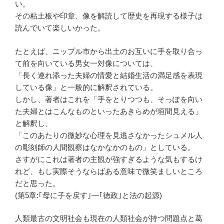
い。
その粘土板や印章、像を解読して歴史を再現する様子は
読んでいて楽しいかった。
たとえば、ニップル市から出土のお互いに手を取り合っ
て前を向いている男女一対像については、
「長く連れ添った夫婦の情愛と結婚生活の満足感を表現
している像」と一般的に解釈されている。
しかし、著者はこれを「手をとりつつも、そっぽを向い
た夫婦とはこんなものといったあきらめが垣間見える」
と解釈し、
「このあたりの微妙な心理を見逃さなかったシュメル人
の彫刻師の人間観察はなかなかのもの」としている。
さすがにこれは著者の主観が強すぎるような気もするけ
れど、もし実際そうならばある意味で微笑ましいところ
だと思った。
(第5章:｢母に子を戻す｣―｢徳政｣と法の起源)
人類最古の文明社会も現在の人類社会が持つ問題点と葛