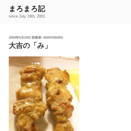
コ
まろまろ記
ン
since July 19th, 2001
テ
ン
ツ
投
2009年5月29日
投稿者:
MAROMARO
へ
稿
大吉の「み」
ス
日:
キ
ッ
プ