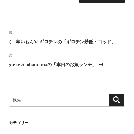
投
前
前
稿
の
辛いもんや ギロチンの「ギロチン炒飯・ゴッド」
ナ
投
ビ
稿
次
次
ゲ
の
yusoshi chano-maの「本日のお魚ランチ」
投
ー
稿
シ
ョ
ン
検
検
索
索:
カテゴリー