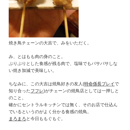
焼き鳥チェーンの大吉で、みをいただく。
み、とはもも肉の身のこと。
ぷりぷりとした食感が残る肉で、塩味でもパサパサしな
い焼き加減で美味しい。
ちなみに、この大吉は焼鳥好きの友人(
特命係長プレイ
で
知り合った
フフレ
)がチェーンの焼鳥店としては一押しと
のこと。
確かにセントラルキッチンでは無く、そのお店で仕込ん
でいるというのがよく分かる食感の焼鳥。
まろまろ
と今日ももぐもぐ。