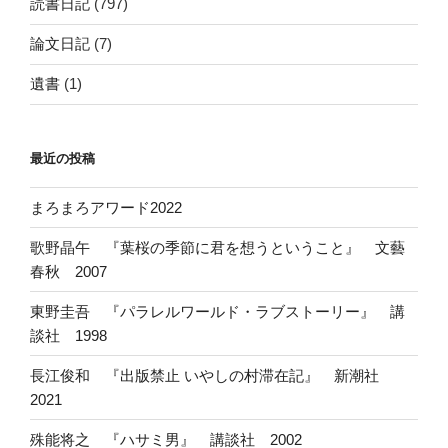
読書日記
(797)
論文日記
(7)
遺書
(1)
最近の投稿
まろまろアワード2022
歌野晶午 『葉桜の季節に君を想うということ』 文藝
春秋 2007
東野圭吾 『パラレルワールド・ラブストーリー』 講
談社 1998
長江俊和 『出版禁止 いやしの村滞在記』 新潮社
2021
殊能将之 『ハサミ男』 講談社 2002