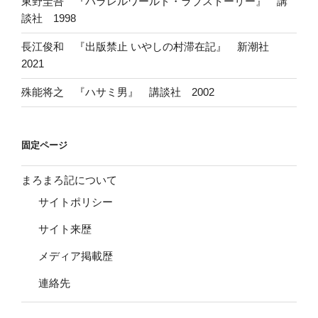
東野圭吾 『パラレルワールド・ラブストーリー』 講
談社 1998
長江俊和 『出版禁止 いやしの村滞在記』 新潮社
2021
殊能将之 『ハサミ男』 講談社 2002
固定ページ
まろまろ記について
サイトポリシー
サイト来歴
メディア掲載歴
連絡先