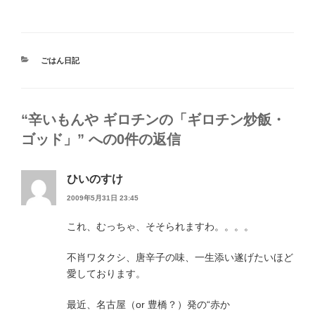
カ
ごはん日記
テ
ゴ
リ
ー
“辛いもんや ギロチンの「ギロチン炒飯・
ゴッド」” への0件の返信
ひいのすけ
2009年5月31日 23:45
これ、むっちゃ、そそられますわ。。。。
不肖ワタクシ、唐辛子の味、一生添い遂げたいほど
愛しております。
最近、名古屋（or 豊橋？）発の“赤か