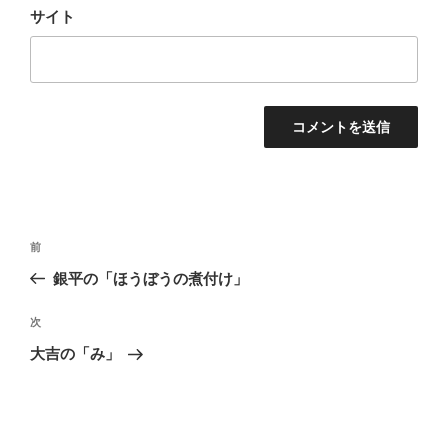
サイト
投
前
前
稿
の
銀平の「ほうぼうの煮付け」
ナ
投
ビ
稿
次
次
ゲ
の
大吉の「み」
投
ー
稿
シ
ョ