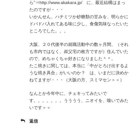
ら”⇒http://www.akakara.jp/ に、最近結構はまっ
たのですが・・・
いかんせん、ハチミツか砂糖類の甘みを、明らかに
ドバドバ入れてある味に少し、食傷気味なったいた
ところでした。。。
大阪、２０代後半の就職活動中の数ヶ月間、（それ
も市内ではなく、叔父宅の枚方ですが）住んでいた
ので、めちゃくちゃ好きになりました＾＾。
たこ焼きに関しては、本当に「中がとろけ出するよ
うな焼き具合」がいいのか？ は、いまだに決めか
ねてますが・・・（大阪の方、スミマセン＞＜）
なんとか今年中に、チェキってみたいで
す。。。。。。。うううう、ニオイを、嗅いでみた
いです＞＜
返信