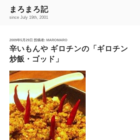
コ
まろまろ記
ン
since July 19th, 2001
テ
ン
ツ
投
2009年5月29日
投稿者:
MAROMARO
へ
稿
辛いもんや ギロチンの「ギロチン
ス
日:
キ
炒飯・ゴッド」
ッ
プ