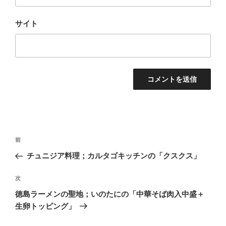
サイト
投
前
前
稿
の
チュニジア料理；カルタゴキッチンの「クスクス」
ナ
投
ビ
稿
次
次
ゲ
の
徳島ラーメンの聖地；いのたにの「中華そば肉入中盛＋
投
ー
生卵トッピング」
稿
シ