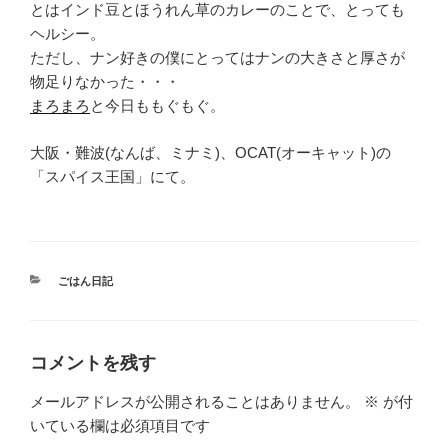
とはインド豆とほうれん草のカレーのことで、とっても
ヘルシー。
ただし、ナン好きの僕にとってはナンの大きさと厚さが
物足りなかった・・・
まろまろ
と今日ももぐもぐ。
大阪・難波(なんば、ミナミ)、OCAT(オーキャット)の
「スパイス王国」にて。
カ
ごはん日記
テ
ゴ
リ
ー
コメントを残す
メールアドレスが公開されることはありません。
※
が付
いている欄は必須項目です