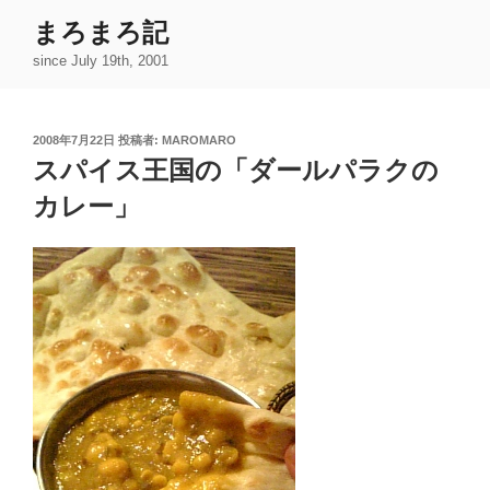
コ
まろまろ記
ン
since July 19th, 2001
テ
ン
ツ
投
2008年7月22日
投稿者:
MAROMARO
へ
稿
スパイス王国の「ダールパラクの
ス
日:
キ
カレー」
ッ
プ