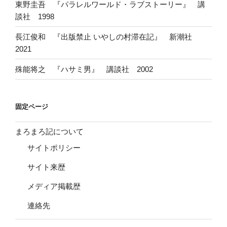
東野圭吾 『パラレルワールド・ラブストーリー』 講
談社 1998
長江俊和 『出版禁止 いやしの村滞在記』 新潮社
2021
殊能将之 『ハサミ男』 講談社 2002
固定ページ
まろまろ記について
サイトポリシー
サイト来歴
メディア掲載歴
連絡先