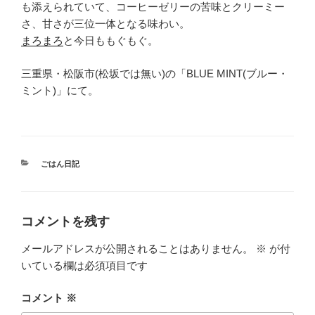
も添えられていて、コーヒーゼリーの苦味とクリーミー
さ、甘さが三位一体となる味わい。
まろまろ
と今日ももぐもぐ。
三重県・松阪市(松坂では無い)の「BLUE MINT(ブルー・
ミント)」にて。
カ
ごはん日記
テ
ゴ
リ
ー
コメントを残す
メールアドレスが公開されることはありません。
※
が付
いている欄は必須項目です
コメント
※