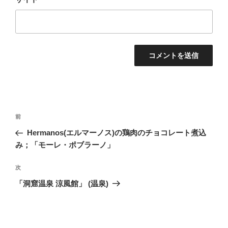
投
前
前
稿
の
Hermanos(エルマーノス)の鶏肉のチョコレート煮込
ナ
投
み；「モーレ・ポブラーノ」
ビ
稿
ゲ
次
次
の
ー
「洞窟温泉 涼風館」 (温泉)
投
シ
稿
ョ
ン