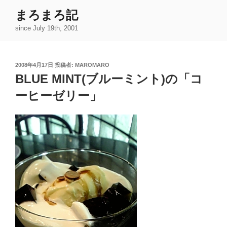
コ
まろまろ記
ン
since July 19th, 2001
テ
ン
ツ
投
2008年4月17日
投稿者:
MAROMARO
へ
稿
BLUE MINT(ブルーミント)の「コ
ス
日:
キ
ーヒーゼリー」
ッ
プ