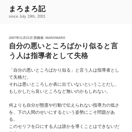
コ
まろまろ記
ン
since July 19th, 2001
テ
ン
ツ
投
2007年11月21日
投稿者:
MAROMARO
へ
稿
自分の悪いところばかり似ると言
ス
日:
キ
う人は指導者として失格
ッ
プ
「自分の悪いところばかり似る」と言う人は指導者とし
て失格だ。
それは悪いところしか表に出ていないということだし、
もしかしたら良いところなど無いのかもしれない。
何よりも自分が態度や行動で伝えられない指導力の低さ
を、下の人間のせいにするという姿勢にこそ問題があ
る。
このセリフを口にする人は誰かを導くことはできないだ