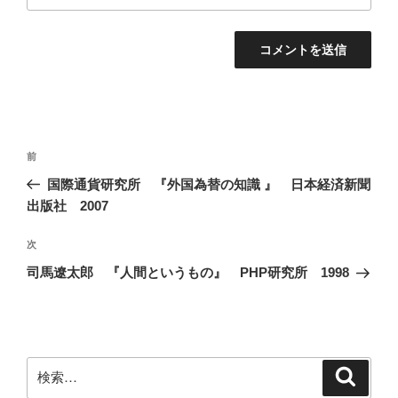
投
前
前
稿
の
国際通貨研究所 『外国為替の知識 』 日本経済新聞
ナ
投
出版社 2007
ビ
稿
ゲ
次
次
の
ー
司馬遼太郎 『人間というもの』 PHP研究所 1998
投
シ
稿
ョ
ン
検
検
索
索: