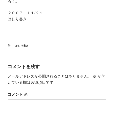
ろう。
２００７ １１/２１
はしり書き
カ
はしり書き
テ
ゴ
リ
ー
コメントを残す
メールアドレスが公開されることはありません。
※
が付
いている欄は必須項目です
コメント
※