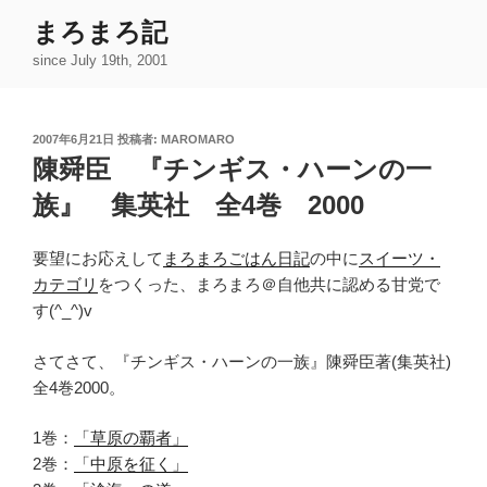
コ
まろまろ記
ン
since July 19th, 2001
テ
ン
ツ
投
2007年6月21日
投稿者:
MAROMARO
へ
稿
陳舜臣 『チンギス・ハーンの一
ス
日:
キ
族』 集英社 全4巻 2000
ッ
プ
要望にお応えして
まろまろごはん日記
の中に
スイーツ・
カテゴリ
をつくった、まろまろ＠自他共に認める甘党で
す(^_^)v
さてさて、『チンギス・ハーンの一族』陳舜臣著(集英社)
全4巻2000。
1巻：
「草原の覇者」
2巻：
「中原を征く」