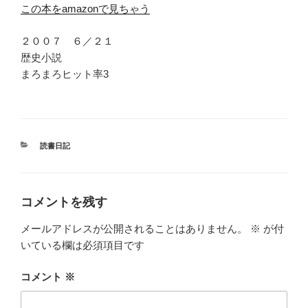
この本をamazonで見ちゃう
２００７ ６／２１
歴史小説
まろまろヒット率3
カ
読書日記
テ
ゴ
リ
ー
コメントを残す
メールアドレスが公開されることはありません。
※
が付
いている欄は必須項目です
コメント
※