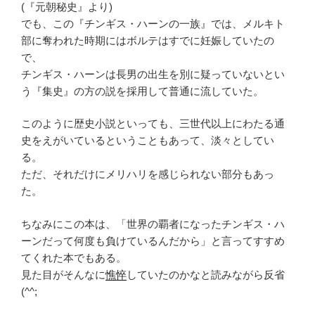
(『元朝秘史』より)
でも、この『チンギス・ハーンの一族』では、メルキト
部に奪われた時期にはボルテはすでに妊娠していたの
で、
チンギス・ハーンは長男の出生を別に疑っていないとい
う『集史』の方の説を採用して普通に流していた。
このように歴史小説といっても、三世代以上にわたる通
史をえがいているということもあって、淡々としてい
る。
ただ、それだけにメリハリを感じられない部分もあっ
た。
ちなみにこの本は、「世界の覇者になったチンギス・ハ
ーンだって何度も負けているんだから」と言ってすすめ
てくれた本でもある。
見た目がそんなに
憔悴
していたのかなと読みながら反省
(^^;