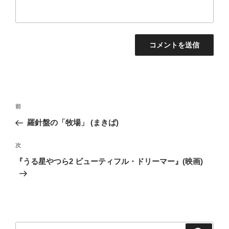
投
前
前
稿
の
羅針盤の「牧場」 (まきば)
ナ
投
ビ
稿
次
次
ゲ
の
『うる星やつら2 ビューティフル・ドリーマー』(映画)
投
ー
稿
シ
ョ
ン
検