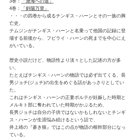
3巻：
「滄海への道」
4巻：
「斜陽万里」
・・・の四巻から成るチンギス・ハーンとその一族の興
亡史。
テムジンがチンギス・ハーンと名乗って他国の記録に登
場する前後から、フビライ・ハーンの死までを中心にえ
がいている。
歴史小説だけど、物語性より淡々とした記述の方が多
い。
たとえばチンギス・ハーンの物語では必ず出てくる、長
男ジョチ(ジュチ)の出生をめぐる話があっさりとしてい
た。
これはチンギス・ハーンの正妻ボルテが妊娠した時期と
メルキト部に奪われていた時期がかぶるため、
長男ジョチは自分の子供ではないかもしれないとチンギ
ス・ハーンが生涯悩み続けるという話で、
井上靖の『蒼き狼』ではこの点が物語の根幹部分になっ
ている。