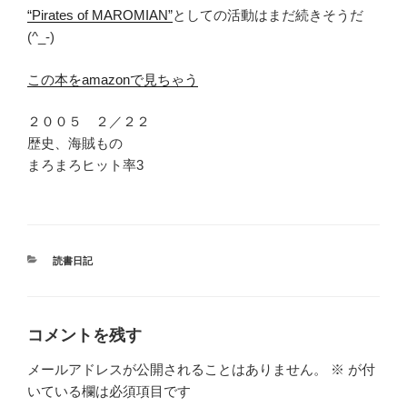
“Pirates of MAROMIAN”
としての活動はまだ続きそうだ
(^_-)
この本をamazonで見ちゃう
２００５ ２／２２
歴史、海賊もの
まろまろヒット率3
カ
読書日記
テ
ゴ
リ
ー
コメントを残す
メールアドレスが公開されることはありません。
※
が付
いている欄は必須項目です