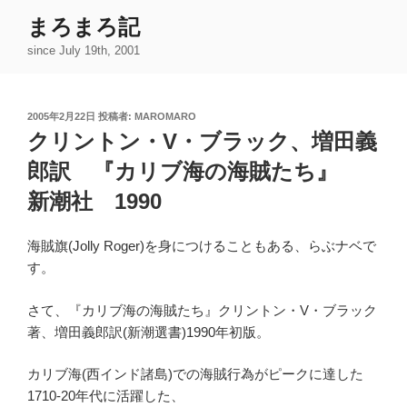
コ
まろまろ記
ン
since July 19th, 2001
テ
ン
ツ
投
2005年2月22日
投稿者:
MAROMARO
へ
稿
クリントン・V・ブラック、増田義
ス
日:
キ
郎訳 『カリブ海の海賊たち』
ッ
新潮社 1990
プ
海賊旗(Jolly Roger)を身につけることもある、らぶナベで
す。
さて、『カリブ海の海賊たち』クリントン・V・ブラック
著、増田義郎訳(新潮選書)1990年初版。
カリブ海(西インド諸島)での海賊行為がピークに達した
1710-20年代に活躍した、