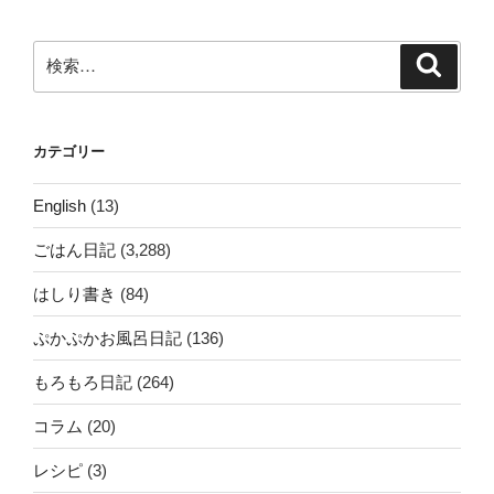
ョ
ン
検
検
索
索:
カテゴリー
English
(13)
ごはん日記
(3,288)
はしり書き
(84)
ぷかぷかお風呂日記
(136)
もろもろ日記
(264)
コラム
(20)
レシピ
(3)