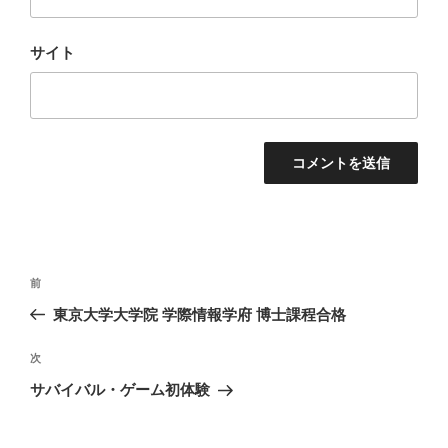
サイト
投
前
前
稿
の
東京大学大学院 学際情報学府 博士課程合格
ナ
投
ビ
稿
次
次
ゲ
の
サバイバル・ゲーム初体験
投
ー
稿
シ