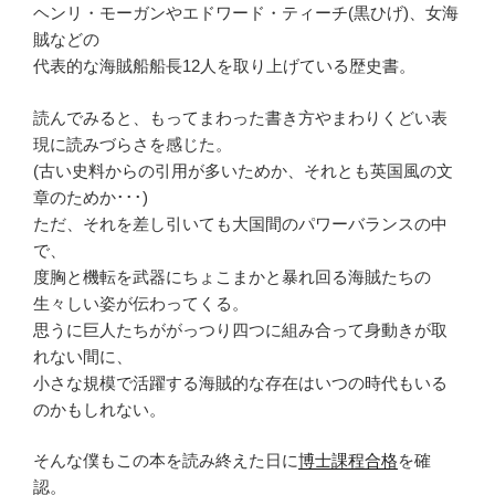
ヘンリ・モーガンやエドワード・ティーチ(黒ひげ)、女海
賊などの
代表的な海賊船船長12人を取り上げている歴史書。
読んでみると、もってまわった書き方やまわりくどい表
現に読みづらさを感じた。
(古い史料からの引用が多いためか、それとも英国風の文
章のためか･･･)
ただ、それを差し引いても大国間のパワーバランスの中
で、
度胸と機転を武器にちょこまかと暴れ回る海賊たちの
生々しい姿が伝わってくる。
思うに巨人たちががっつり四つに組み合って身動きが取
れない間に、
小さな規模で活躍する海賊的な存在はいつの時代もいる
のかもしれない。
そんな僕もこの本を読み終えた日に
博士課程合格
を確
認。