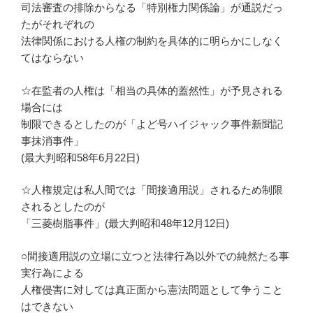
司法審査の排除からなる「特別権力関係論」が通説だっ
たがそれぞれの
法律関係における人権の制約を具体的に明らかにしなく
てはならない
☆在監者の人権は「相当の具体的蓋然性」が予見される
場合には
制限できるとしたのが「よど号ハイジャック事件新聞記
事抹消事件」
(最大判昭和58年6月22日)
☆人権規定は私人間では「間接適用説」されるため制限
されるとしたのが
「三菱樹脂事件」(最大判昭和48年12月12日)
○間接適用説の立場に立つと法律行為以外での純然たる事
実行為による
人権侵害に対しては真正面から憲法問題として争うこと
はできない