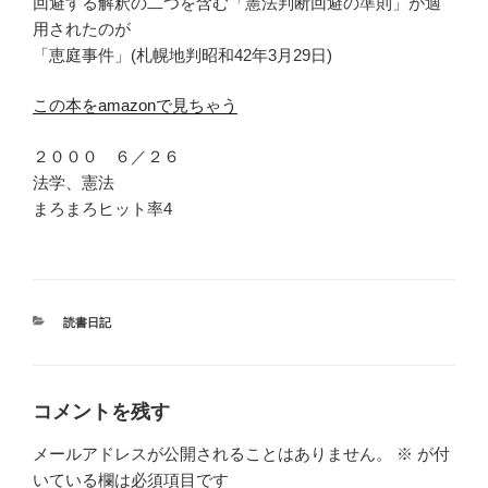
回避する解釈の二つを含む「憲法判断回避の準則」が適
用されたのが
「恵庭事件」(札幌地判昭和42年3月29日)
この本をamazonで見ちゃう
２０００ ６／２６
法学、憲法
まろまろヒット率4
カ
読書日記
テ
ゴ
リ
ー
コメントを残す
メールアドレスが公開されることはありません。
※
が付
いている欄は必須項目です