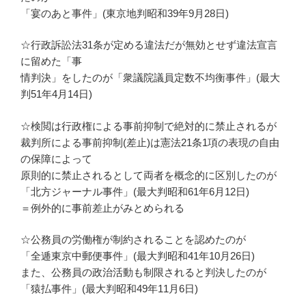
「宴のあと事件」(東京地判昭和39年9月28日)
☆行政訴訟法31条が定める違法だが無効とせず違法宣言
に留めた「事
情判決」をしたのが「衆議院議員定数不均衡事件」(最大
判51年4月14日)
☆検閲は行政権による事前抑制で絶対的に禁止されるが
裁判所による事前抑制(差止)は憲法21条1項の表現の自由
の保障によって
原則的に禁止されるとして両者を概念的に区別したのが
「北方ジャーナル事件」(最大判昭和61年6月12日)
＝例外的に事前差止がみとめられる
☆公務員の労働権が制約されることを認めたのが
「全逓東京中郵便事件」(最大判昭和41年10月26日)
また、公務員の政治活動も制限されると判決したのが
「猿払事件」(最大判昭和49年11月6日)