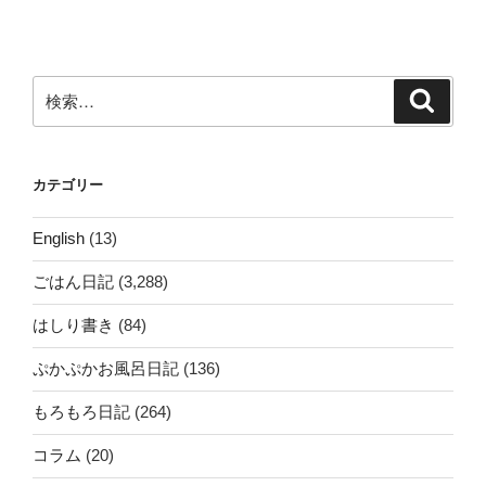
シ
ョ
ン
検
検
索
索:
カテゴリー
English
(13)
ごはん日記
(3,288)
はしり書き
(84)
ぷかぷかお風呂日記
(136)
もろもろ日記
(264)
コラム
(20)