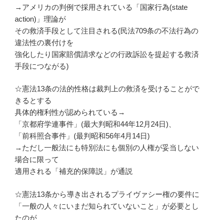
→アメリカの判例で採用されている「国家行為(state
action)」理論が
その救済手段として注目される(民法709条の不法行為の
違法性の裏付けを
強化したり国家賠償請求などの行政訴訟を提起する救済
手段につながる)
☆憲法13条の法的性格は裁判上の救済を受けることがで
きるとする
具体的権利性が認められている→
「京都府学連事件」(最大判昭和44年12月24日)、
「前科照合事件」(最判昭和56年4月14日)
→ただし一般法にも特別法にも個別の人権が妥当しない
場合に限って
適用される「補充的保障説」が通説
☆憲法13条から導き出されるプライヴァシー権の要件に
「一般の人々にいまだ知られていないこと」が必要とし
たのが