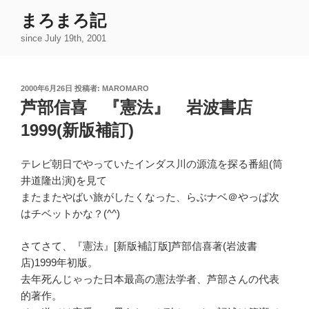
コ
まろまろ記
ン
since July 19th, 2001
テ
ン
ツ
投
2000年6月26日
投稿者:
MAROMARO
へ
稿
芦部信喜 『憲法』 岩波書店
ス
日:
キ
1999(新版補訂)
ッ
プ
テレビ朝日でやっていたインダス川の源流を探る番組(筒
井道隆出演)を見て
またまたやばい旅がしたくなった、らぶナベ＠やっぱ次
はチベットかな？(^^)
さてさて、『憲法』[新版補訂版]芦部信喜著(岩波書
店)1999年初版。
去年死んじゃった日本最高の憲法学者、芦部さんの代表
的著作。