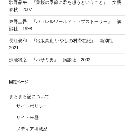
歌野晶午 『葉桜の季節に君を想うということ』 文藝
春秋 2007
東野圭吾 『パラレルワールド・ラブストーリー』 講
談社 1998
長江俊和 『出版禁止 いやしの村滞在記』 新潮社
2021
殊能将之 『ハサミ男』 講談社 2002
固定ページ
まろまろ記について
サイトポリシー
サイト来歴
メディア掲載歴