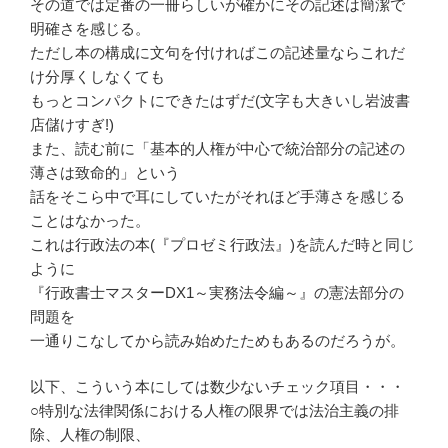
その道では定番の一冊らしいが確かにその記述は簡潔で
明確さを感じる。
ただし本の構成に文句を付ければこの記述量ならこれだ
け分厚くしなくても
もっとコンパクトにできたはずだ(文字も大きいし岩波書
店儲けすぎ!)
また、読む前に「基本的人権が中心で統治部分の記述の
薄さは致命的」という
話をそこら中で耳にしていたがそれほど手薄さを感じる
ことはなかった。
これは行政法の本(『プロゼミ行政法』)を読んだ時と同じ
ように
『行政書士マスターDX1～実務法令編～』の憲法部分の
問題を
一通りこなしてから読み始めたためもあるのだろうが。
以下、こういう本にしては数少ないチェック項目・・・
○特別な法律関係における人権の限界では法治主義の排
除、人権の制限、