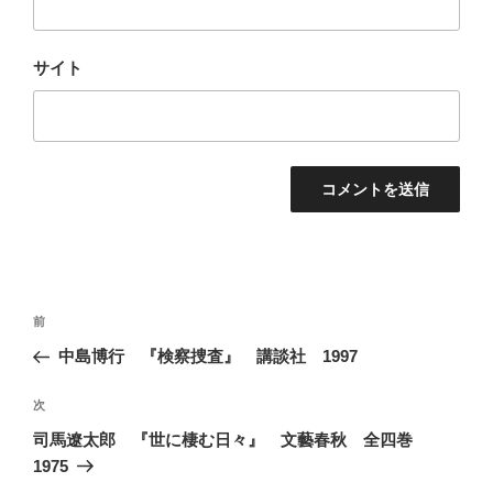
サイト
投
前
前
稿
の
中島博行 『検察捜査』 講談社 1997
ナ
投
ビ
稿
次
次
ゲ
の
司馬遼太郎 『世に棲む日々』 文藝春秋 全四巻
投
ー
1975
稿