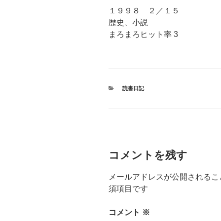
１９９８ ２／１５
歴史、小説
まろまろヒット率 3
カ
読書日記
テ
ゴ
リ
ー
コメントを残す
メールアドレスが公開されるこ
須項目です
コメント
※