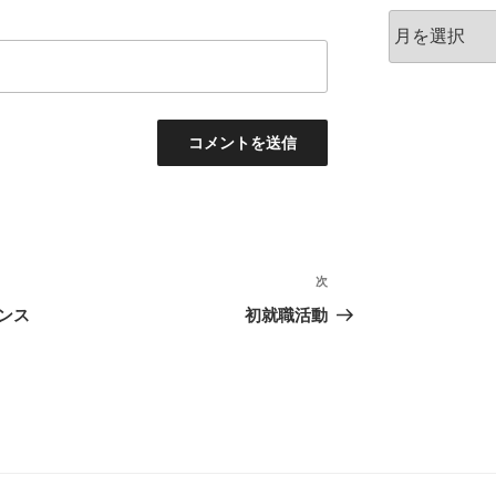
ア
ー
カ
イ
ブ
次
次
の
ンス
初就職活動
投
稿