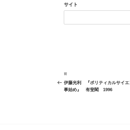
サイト
投
前
前
稿
の
伊藤光利 『ポリティカルサイエ
投
事始め』 有斐閣 1996
ナ
稿
ビ
ゲ
ー