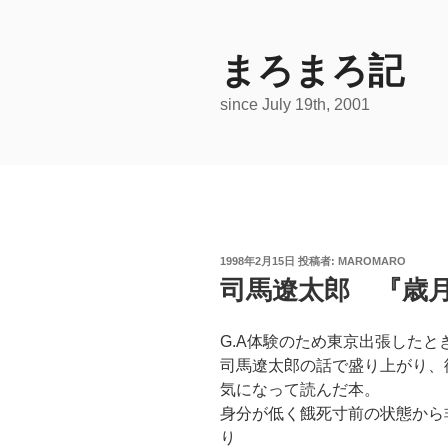
コ
ン
テ
まろまろ記
ン
since July 19th, 2001
ツ
へ
ス
キ
ッ
プ
投
1998年2月15日
投稿者:
MAROMARO
稿
司馬遼太郎 『歳月
日:
G.A体験のため東京出張した
司馬遼太郎の話で盛り上がり、
気になって読んだ本。
身分が低く餓死寸前の状態から
り