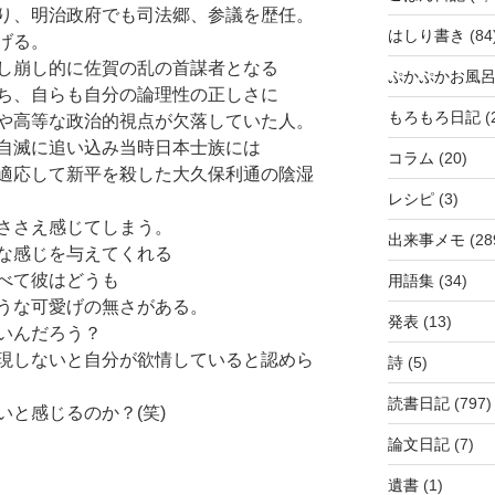
り、明治政府でも司法郷、参議を歴任。
はしり書き
(84
げる。
し崩し的に佐賀の乱の首謀者となる
ぷかぷかお風
ち、自らも自分の論理性の正しさに
もろもろ日記
(
や高等な政治的視点が欠落していた人。
自滅に追い込み当時日本士族には
コラム
(20)
適応して新平を殺した大久保利通の陰湿
レシピ
(3)
ささえ感じてしまう。
出来事メモ
(28
な感じを与えてくれる
べて彼はどうも
用語集
(34)
うな可愛げの無さがある。
発表
(13)
いんだろう？
現しないと自分が欲情していると認めら
詩
(5)
読書日記
(797)
と感じるのか？(笑)
論文日記
(7)
遺書
(1)