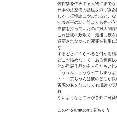
佐賀藩を代表する人物にまでな
日本の法整備の基礎を気づきあ
しかし征韓論にやぶれると、な
江藤新平の話。誰よりも弁が立
自信を持っていたのに対人関係
これは彼の政敵で、最後に彼を
適応されなかった死罪を強引に
な
するどさにくらべると何か滑稽
どこか憎めなくて、ある種爽快
他の司馬作品の主人公たちと比
「ううん」とうなってしまうよ
・・・京ちゃんは彼のどこが良
実際の女を前にしても漢詩で表
れ
ないようなところが意外に可愛い
この本をamazonで見ちゃう