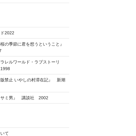
2022
葉桜の季節に君を想うということ』
7
パラレルワールド・ラブストーリ
998
版禁止 いやしの村滞在記』 新潮
サミ男』 講談社 2002
ついて