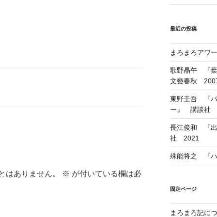
最近の投稿
まろまろアワード
歌野晶午 『
文藝春秋 200
東野圭吾 『
ー』 講談社 1
長江俊和 『出
社 2021
殊能将之 『ハ
とはありません。
※
が付いている欄は必
固定ページ
まろまろ記に