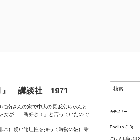
検
』 講談社 1971
索:
ときに南さんの家で中大の長坂京ちゃんと
カテゴリー
彼女が「一番好き！」と言っていたので
English
(13)
非常に鋭い論理性を持って時勢の波に乗
ごはん日記
(3,